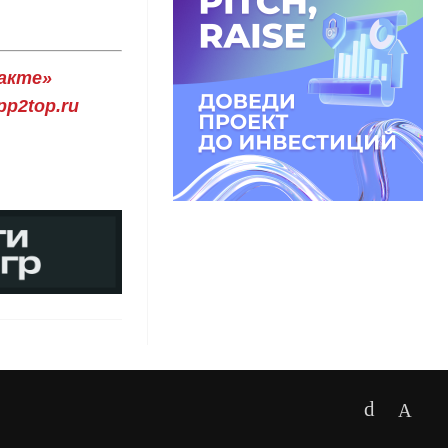
акте»
p2top.ru