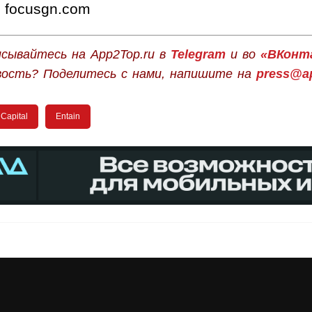
focusgn.com
сывайтесь на App2Top.ru в
Telegram
и во
«ВКонт
вость? Поделитесь с нами, напишите на
press@ap
Capital
Entain