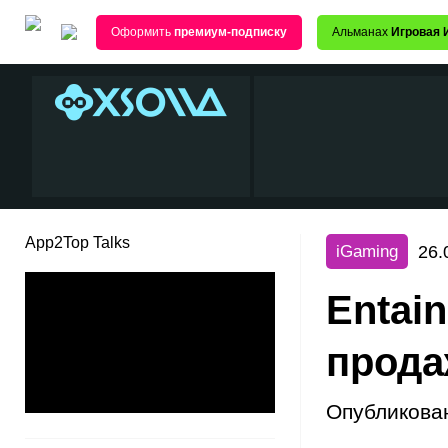
Оформить
премиум-подписку
Альманах
Игровая 
App2Top Talks
26.
iGaming
Entai
прода
Опубликова