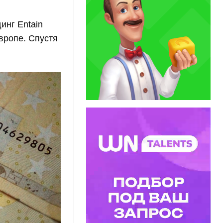
динг Entain
вропе. Спустя