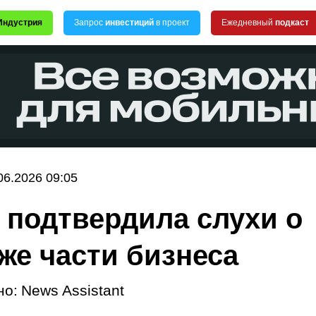
Индустрия
Запрос
инвестиций
в проект
Ежедневный
подкаст
06.2026 09:05
n подтвердила слухи о
же части бизнеса
но:
News Assistant