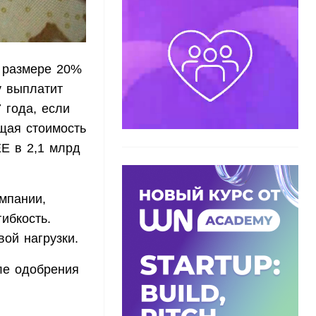
в размере 20%
у выплатит
 года, если
бщая стоимость
EE в 2,1 млрд
омпании,
ибкость.
ой нагрузки.
ле одобрения