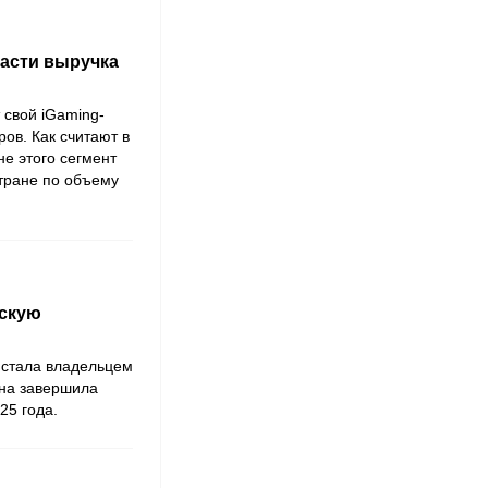
асти выручка
 свой iGaming-
ов. Как считают в
е этого сегмент
стране по объему
рскую
 стала владельцем
Она завершила
25 года.