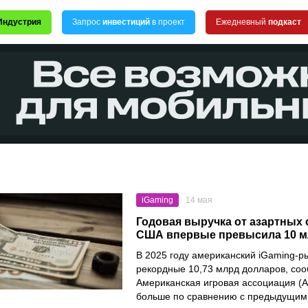
Индустрия
Запрос
инвестиций
в проект
Ежедневный
подкаст
iGaming
14 мая
Годовая выручка от азартных 
США впервые превысила 10 м
В 2025 году американский iGaming-р
рекордные 10,73 млрд долларов, со
Американская игровая ассоциация (A
больше по сравнению с предыдущим