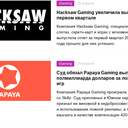
iGaming
30 апреля
Hacksaw Gaming увеличила вы
первом квартале
Компания Hacksaw Gaming, специал
слотах, скретч-карт и играх с мгнов
выпустила отчет за первый квартал 2
года прошло для нее успешно.
iGaming
29 апреля
Суд обязал Papaya Gaming вы
полмиллиарда долларов за л
игр
Компания Papaya Gaming проиграла 
со Skillz. Суд присяжных в Южном ок
признал ее виновной в недобросовес
и использовании ложной рекламы, а 
взыскать в качестве компенсации 420