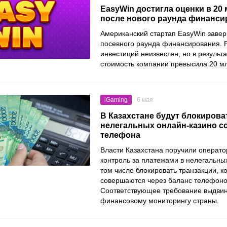
EasyWin достигла оценки в 20
после нового раунда финанси
Американский стартап EasyWin завер
посевного раунда финансирования. 
инвестиций неизвестен, но в результ
стоимость компании превысила 20 м
iGaming
6 мая
В Казахстане будут блокирова
нелегальных онлайн-казино со
телефона
Власти Казахстана поручили операто
контроль за платежами в нелегальных
том числе блокировать транзакции, к
совершаются через баланс телефоно
Соответствующее требование выдвин
финансовому мониторингу страны.