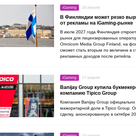
iGaming
28 апреля
В Финляндии может резко выр
от рекламы на iGaming-рынке
В июле 2027 года Финляндия откроет
рынок для лицензированных оператор
Omnicom Media Group Finland, на фон
сможет стать вторым по величине в 
рекламных доходов после ритейла.
iGaming
27 апреля
Banijay Group купила букмеке
компанию Tipico Group
Компания Banijay Group официально
мажоритарной доли в Tipico Group. 
сделку, анонсированную в октябре 20
iGaming
24 апреля