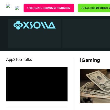
Оформить
премиум-подписку
Альманах
Игровая 
App2Top Talks
iGaming