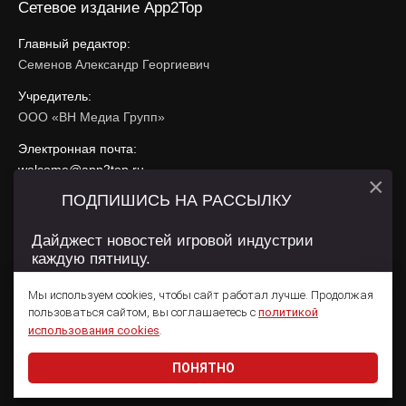
Сетевое издание App2Top
Главный редактор:
Семенов Александр Георгиевич
Учредитель:
ООО «ВН Медиа Групп»
Электронная почта:
welcome@app2top.ru
×
ПОДПИШИСЬ НА РАССЫЛКУ
При использовании материалов активная ссылка на
app2top.ru
обязательна.
Дайджест новостей игровой индустрии
каждую пятницу.
Сайт использует IP адреса, cookie, данные геолокации
Пользователей сайта и сервис «Яндекс Метрика». Условия
Мы используем cookies, чтобы сайт работал лучше. Продолжая
использования содержатся в
Политике конфиденциальности
и
пользоваться сайтом, вы соглашаетесь с
политикой
Пользовательском соглашении
.
Подписаться
использования cookies
.
ПОНЯТНО
Даю согласие на обработку
персональных данных
© 2011 — 2026 App2Top
16+