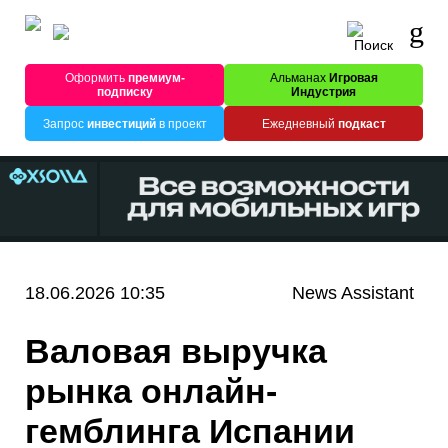
Оформить
премиум-
Альманах
Игровая
подписку
Индустрия
Запрос
инвестиций
в проект
Ежедневный
подкаст
18.06.2026 10:35
News Assistant
Валовая выручка
рынка онлайн-
гемблинга Испании