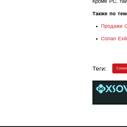
Кроме PC, та
Также по тем
Продажи C
Conan Exi
Теги:
Conan 