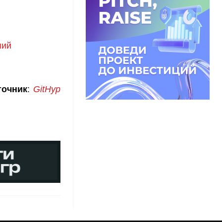
пий
точник
:
GitHyp