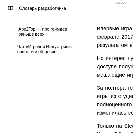
Словарь разработчика
Впервые игра
App2Top — про геймдев
раньше всех
феврале 2017
результатом в
Чат «Игровой Индустрии»:
новости и общение
Но интерес пу
доступе полу
мешающие игр
За полтора г
игры из студ
полноценного 
изменилась с
Только на St