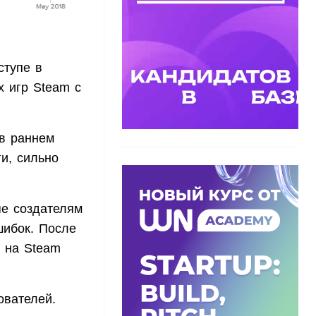
ступе в
х игр Steam с
 в раннем
и, сильно
пе создателям
шибок. После
ы на Steam
ователей.