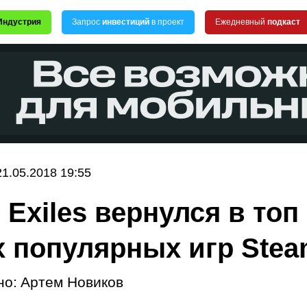
Индустрия
Запрос
инвестиций
в проект
Ежедневный
подкаст
21.05.2018 19:55
 Exiles вернулся в топ
 популярных игр Ste
но:
Артем Новиков