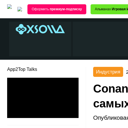
Оформить
премиум-подписку
Альманах
Игровая 
App2Top Talks
Индустрия
Conan
самых
Опубликова