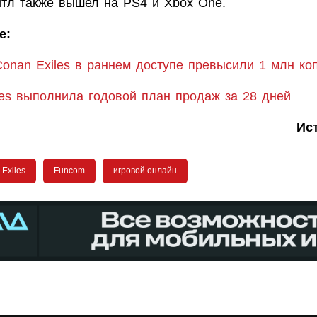
йтл также вышел на PS4 и Xbox One.
е:
onan Exiles в раннем доступе превысили 1 млн ко
les выполнила годовой план продаж за 28 дней
Ис
Exiles
Funcom
игровой онлайн