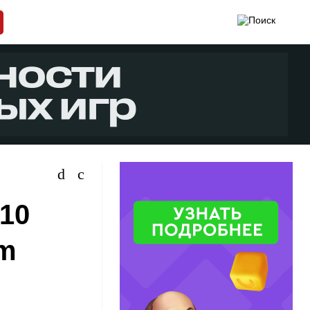
 10
am