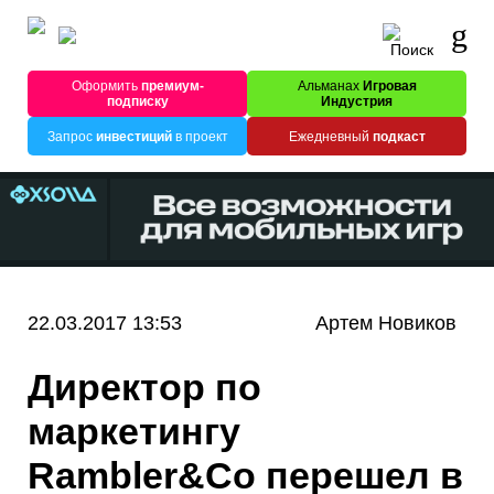
Оформить
премиум-
Альманах
Игровая
подписку
Индустрия
Запрос
инвестиций
в проект
Ежедневный
подкаст
22.03.2017 13:53
Артем Новиков
Директор по
маркетингу
Rambler&Co перешел в