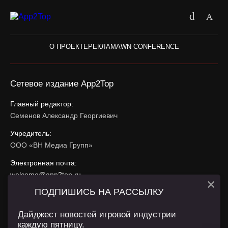
О ПРОЕКТЕ
РЕКЛАМА
WN CONFERENCE
Сетевое издание App2Top
Главный редактор:
Семенов Александр Георгиевич
Учредитель:
ООО «ВН Медиа Групп»
Электронная почта:
welcome@app2top.ru
×
ПОДПИШИСЬ НА РАССЫЛКУ
При использовании материалов активная ссылка на
app2top.ru
обязательна.
Дайджест новостей игровой индустрии
каждую пятницу.
Сайт использует IP адреса, cookie, данные геолокации