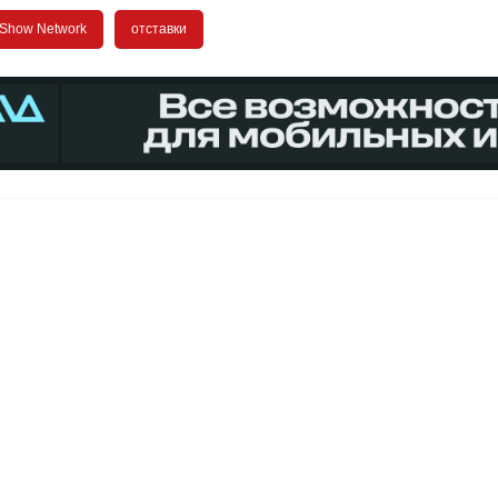
Show Network
отставки