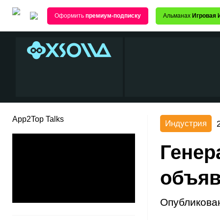
Оформить
премиум-подписку
Альманах
Игровая 
App2Top Talks
Индустрия
Генер
объяв
Опубликова