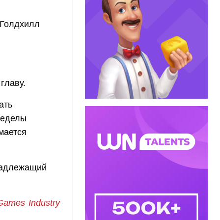
 Голдхилл
главу.
ать
ределы
мается
надлежащий
Games Industry