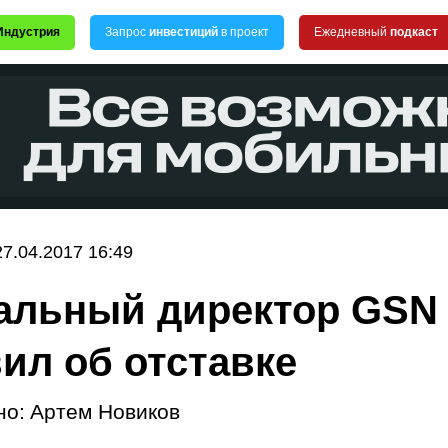
Индустрия
Запрос
инвестиций
в проект
Ежедневный
подкаст
27.04.2017 16:49
альный директор GSN
ил об отставке
но:
Артем Новиков