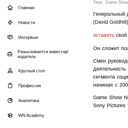
Теги:
Game Show
Главная
Генеральный 
(David Goldhill
Новости
оставить
свой 
Интервью
Он сложит пол
Разыскивается инвестор/
издатель
Смен руковод
деятельность
Круглый стол
сегмента соц
начиная с 200
Профессия
Game Show Ne
Аналитика
Sony Pictures 
WN Academy