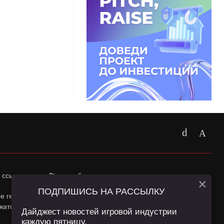
 ссылка на
app2top.ru
обязательна.
×
ПОДПИШИСЬ НА РАССЫЛКУ
ные геолокации Пользователей сайта и сервис «Яндекс
жатся в
Политике конфиденциальности
и
Пользовательском
Дайджест новостей игровой индустрии
каждую пятницу.