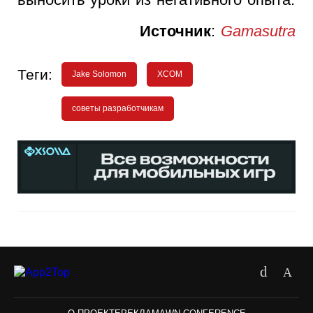
Источник
:
Gamasutra
Теги:
Jake Solomon
XCOM
советы разработчикам