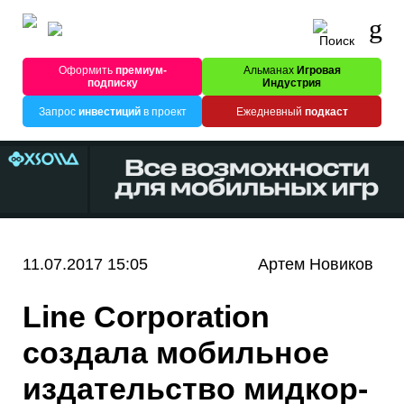
Оформить
премиум-
Альманах
Игровая
подписку
Индустрия
Запрос
инвестиций
в проект
Ежедневный
подкаст
11.07.2017 15:05
Артем Новиков
Line Corporation
создала мобильное
издательство мидкор-