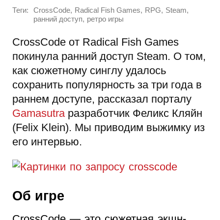
Теги:
,
,
,
,
CrossCode
Radical Fish Games
RPG
Steam
,
ранний доступ
ретро игры
CrossCode от Radical Fish Games
покинула ранний доступ Steam. О том,
как сюжетному синглу удалось
сохранить популярность за три года в
раннем доступе, рассказал порталу
Gamasutra
разработчик Феликс Кляйн
(Felix Klein). Мы приводим выжимку из
его интервью.
Об игре
CrossCode — это сюжетная экшн-