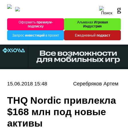
Оформить
премиум-
Альманах
Игровая
подписку
Индустрия
Запрос
инвестиций
в проект
Ежедневный
подкаст
15.06.2018 15:48
Cеpебрякoв Apтем
THQ Nordic привлекла
$168 млн под новые
активы