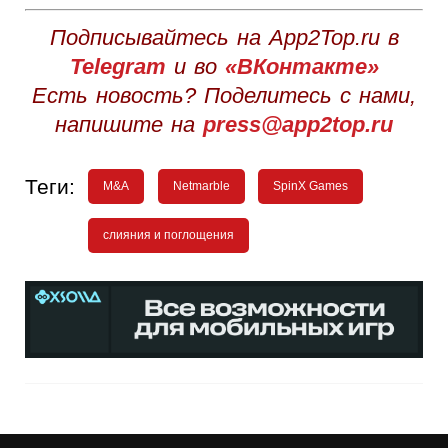
Подписывайтесь на App2Top.ru в
Telegram
и во
«ВКонтакте»
Есть новость? Поделитесь с нами,
напишите на
press@app2top.ru
Теги:
M&A
Netmarble
SpinX Games
слияния и поглощения