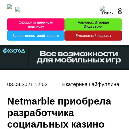
Оформить
премиум-
Альманах
Игровая
подписку
Индустрия
Запрос
инвестиций
в проект
Ежедневный
подкаст
03.08.2021 12:02
Екатерина Гайфуллина
Netmarble приобрела
разработчика
социальных казино