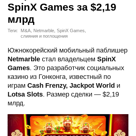
SpinX Games за $2,19
млрд
Теги:
,
,
,
M&A
Netmarble
SpinX Games
слияния и поглощения
Южнокорейский мобильный паблишер
Netmarble
стал владельцем
SpinX
Games
. Это разработчик социальных
казино из Гонконга, известный по
играм
Cash Frenzy, Jackpot World
и
Lotsa Slots
. Размер сделки — $2,19
млрд.