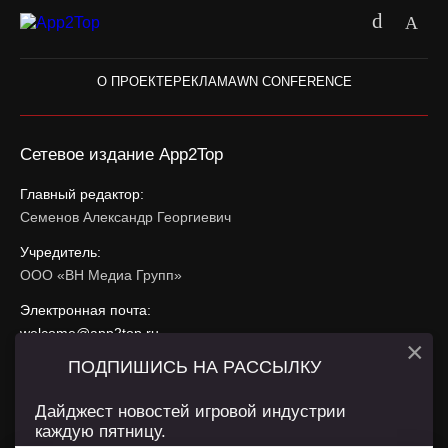
О ПРОЕКТЕ
РЕКЛАМА
WN CONFERENCE
Сетевое издание App2Top
Главный редактор:
Семенов Александр Георгиевич
Учредитель:
ООО «ВН Медиа Групп»
Электронная почта:
welcome@app2top.ru
×
ПОДПИШИСЬ НА РАССЫЛКУ
При использовании материалов активная ссылка на
app2top.ru
обязательна.
Дайджест новостей игровой индустрии
каждую пятницу.
Сайт использует IP адреса, cookie, данные геолокации