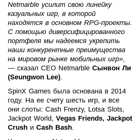
Netmarble усилит свою линейку
казуальных игр, в которой
находятся в основном RPG-проекты.
С помощью диверсифицированного
портфеля мы надеемся укрепить
наши конкурентные преимущества
на мировом рынке мобильных игр»
,
— сказал CEO Netmarble
Сынвон Ли
(Seungwon Lee)
.
SpinX Games была основана в 2014
году. На ее счету шесть игр, и все
они слоты: Cash Frenzy, Lotsa Slots,
Jackpot World,
Vegas Friends, Jackpot
Crush
и
Cash Bash
.