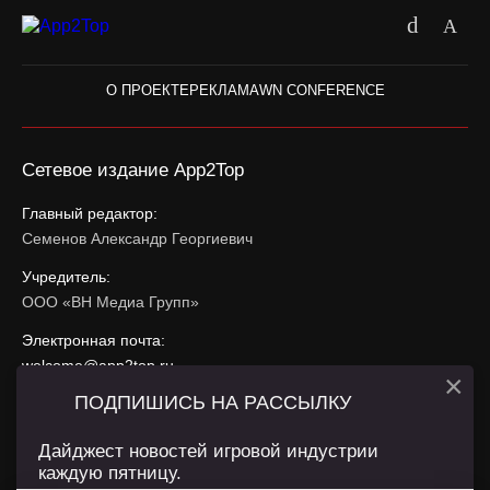
О ПРОЕКТЕ
РЕКЛАМА
WN CONFERENCE
Сетевое издание App2Top
Главный редактор:
Семенов Александр Георгиевич
Учредитель:
ООО «ВН Медиа Групп»
Электронная почта:
welcome@app2top.ru
×
ПОДПИШИСЬ НА РАССЫЛКУ
При использовании материалов активная ссылка на
app2top.ru
обязательна.
Дайджест новостей игровой индустрии
каждую пятницу.
Сайт использует IP адреса, cookie, данные геолокации