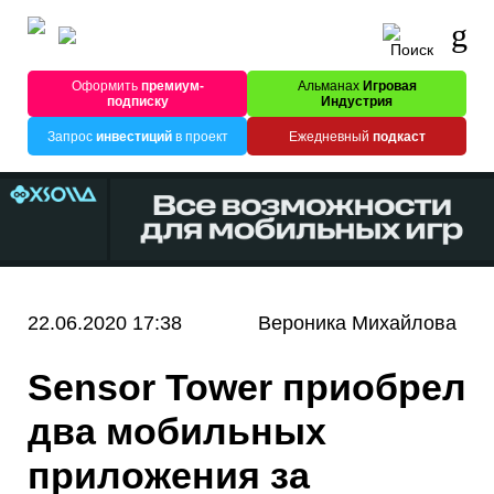
Оформить
премиум-
Альманах
Игровая
подписку
Индустрия
Запрос
инвестиций
в проект
Ежедневный
подкаст
22.06.2020 17:38
Вероника Михайлова
Sensor Tower приобрел
два мобильных
приложения за