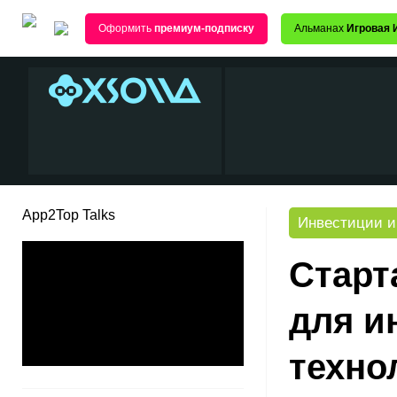
Оформить
премиум-подписку
Альманах
Игровая 
App2Top Talks
Инвестиции и
Старт
для и
техно