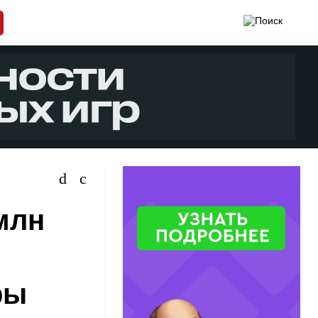
млн
ры