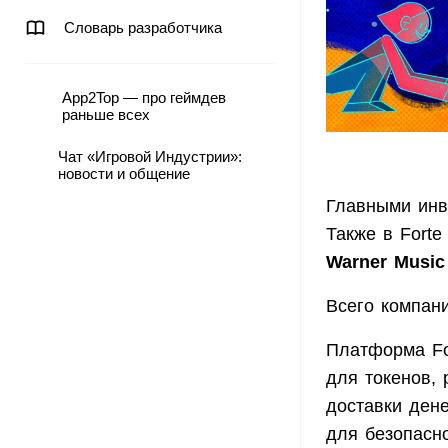
Словарь разработчика
App2Top — про геймдев
раньше всех
Чат «Игровой Индустрии»:
новости и общение
Главными инв
Также в Fort
Warner Music
Всего компан
Платформа Fo
для токенов,
доставки дене
для безопасн