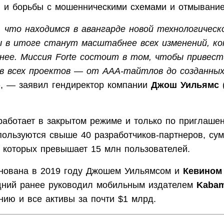
и и борьбы с мошенническими схемами и отмывание
 что находимся в авангарде новой технологическо
ы в итоге станут масштабнее всех изменений, к
нее. Миссия Forte состоит в том, чтобы привест
в всех проектов — от AAA-тайтлов до созданных
»
, — заявил гендиректор компании
Джош Уильямс
работает в закрытом режиме и только по приглаше
ользуются свыше 40 разработчиков-партнеров, су
р которых превышает 15 млн пользователей.
снована в 2019 году Джошем Уильямсом и
Кевином
дний ранее руководил мобильным издателем
Kaba
нию и все активы за почти $1 млрд.