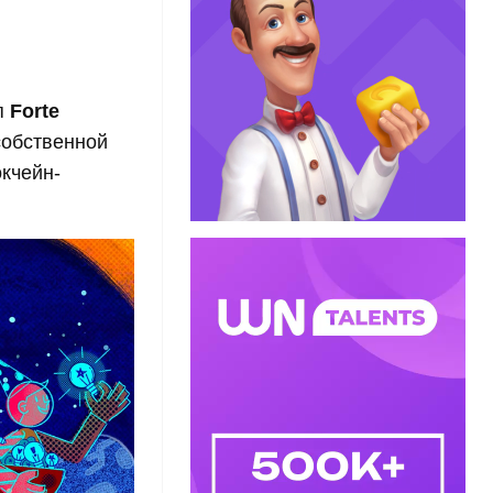
п
Forte
собственной
кчейн-