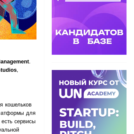
Management
.
studios
,
я кошельков
платформы для
 есть сервисы
уальной