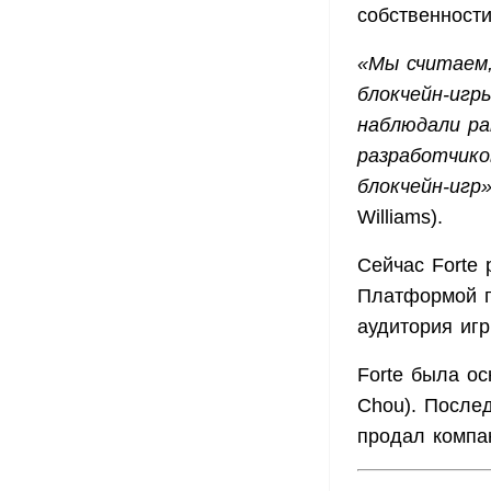
собственност
«Мы считаем,
блокчейн-игр
наблюдали ра
разработчико
блокчейн-игр
Williams).
Сейчас Forte 
Платформой п
аудитория иг
Forte была о
Chou). После
продал компа