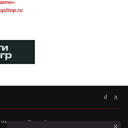
акте»
p2top.ru
 ссылка на
app2top.ru
обязательна.
×