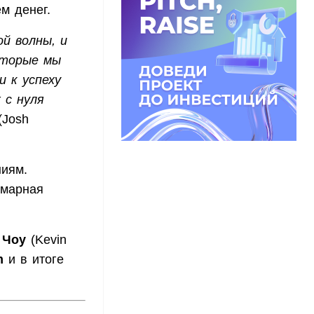
м денег.
й волны, и
оторые мы
и к успеху
 с нуля
(Josh
ниям.
ммарная
 Чоу
(Kevin
m
и в итоге