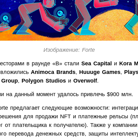
Изображение: Forte
есторами в раунде «B» стали
Sea Capital
и
Kora 
e вложились
Animoca Brands
,
Huuuge Games
,
Play
 Group
,
Polygon Studios
и
Overwolf
.
ии на данный момент удалось привлечь $900 млн.
rte предлагает следующие возможности: интеграци
 решения для продажи NFT и платежные рельсы (
г от плательщика к получателю). Также у компании
ого перевода денежных средств, защиты интеллект