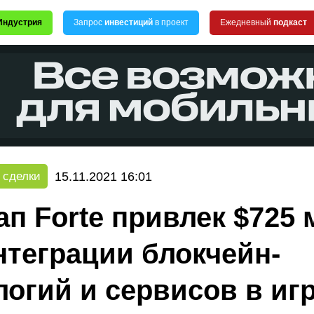
Индустрия
Запрос
инвестиций
в проект
Ежедневный
подкаст
15.11.2021 16:01
 сделки
ап Forte привлек $725 
нтеграции блокчейн-
логий и сервисов в иг