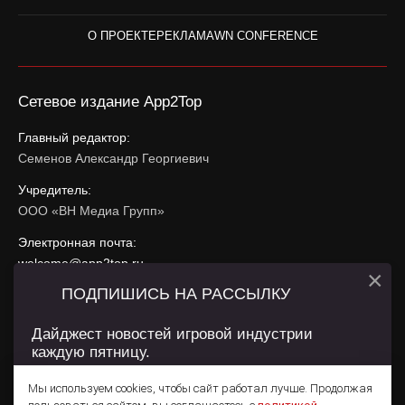
О ПРОЕКТЕ
РЕКЛАМА
WN CONFERENCE
Сетевое издание App2Top
Главный редактор:
Семенов Александр Георгиевич
Учредитель:
ООО «ВН Медиа Групп»
Электронная почта:
welcome@app2top.ru
×
ПОДПИШИСЬ НА РАССЫЛКУ
При использовании материалов активная ссылка на
app2top.ru
обязательна.
Дайджест новостей игровой индустрии
каждую пятницу.
Сайт использует IP адреса, cookie, данные геолокации
Пользователей сайта и сервис «Яндекс Метрика». Условия
Мы используем cookies, чтобы сайт работал лучше. Продолжая
использования содержатся в
Политике конфиденциальности
и