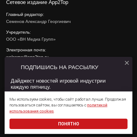
Сетевое издание App2Top
Главный редактор:
Семенов Александр Георгиевич
Учредитель:
ООО «ВН Медиа Групп»
Электронная почта:
welcome@app2top.ru
×
ПОДПИШИСЬ НА РАССЫЛКУ
При использовании материалов активная ссылка на
app2top.ru
обязательна.
Дайджест новостей игровой индустрии
каждую пятницу.
Сайт использует IP адреса, cookie, данные геолокации
Пользователей сайта и сервис «Яндекс Метрика». Условия
Мы используем cookies, чтобы сайт работал лучше. Продолжая
использования содержатся в
Политике конфиденциальности
и
пользоваться сайтом, вы соглашаетесь с
политикой
Пользовательском соглашении
.
Подписаться
использования cookies
.
ПОНЯТНО
Даю согласие на обработку
персональных данных
© 2011 — 2026 App2Top
16+