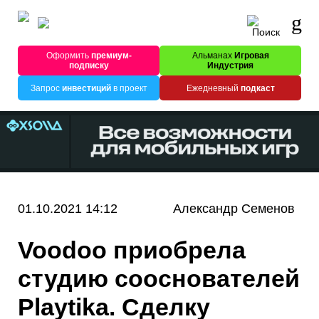
Оформить
премиум-
Альманах
Игровая
подписку
Индустрия
Запрос
инвестиций
в проект
Ежедневный
подкаст
01.10.2021 14:12
Александр Семенов
Voodoo приобрела
студию сооснователей
Playtika. Сделку