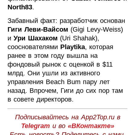
North83
.
Забавный факт: разработчик основан
Гиги Леви-Вайсом
(Gigi Levy-Weiss)
и
Ури Шахаком
(Uri Shahak),
сооснователями
Playtika
, которая
ранее в этом году вышла на
фондовый рынок с оценкой в $11
млрд. Они ушли из активного
управления Beach Bum пару лет
назад. Впрочем, Гиги до сих пор там
в совете директоров.
Подписывайтесь на App2Top.ru в
Telegram
и во
«ВКонтакте»
Есть новость? Поделитесь с нами,