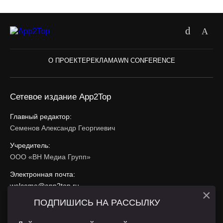
О ПРОЕКТЕ
РЕКЛАМА
WN CONFERENCE
Сетевое издание App2Top
Главный редактор:
Семенов Александр Георгиевич
Учредитель:
ООО «ВН Медиа Групп»
Электронная почта:
welcome@app2top.ru
×
ПОДПИШИСЬ НА РАССЫЛКУ
При использовании материалов активная ссылка на
app2top.ru
обязательна.