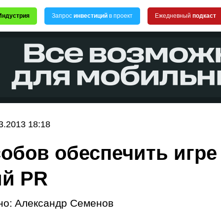
Индустрия
Запрос
инвестиций
в проект
Ежедневный
подкаст
3.2013 18:18
собов обеспечить игре
й PR
но:
Александр Семенов