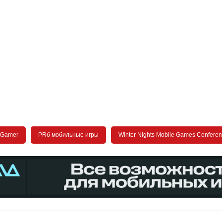
tGamer
PRб мобильные игры
Winter Nights Mobile Games Confere