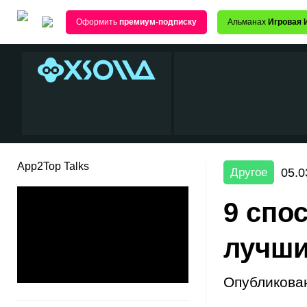
Оформить
премиум-подписку
Альманах
Игровая 
App2Top Talks
05.0
Другое
9 спо
лучши
Опубликова