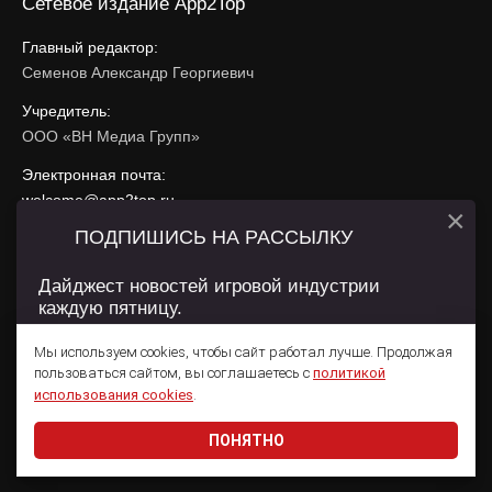
Сетевое издание App2Top
Главный редактор:
Семенов Александр Георгиевич
Учредитель:
ООО «ВН Медиа Групп»
Электронная почта:
welcome@app2top.ru
×
ПОДПИШИСЬ НА РАССЫЛКУ
При использовании материалов активная ссылка на
app2top.ru
обязательна.
Дайджест новостей игровой индустрии
каждую пятницу.
Сайт использует IP адреса, cookie, данные геолокации
Пользователей сайта и сервис «Яндекс Метрика». Условия
Мы используем cookies, чтобы сайт работал лучше. Продолжая
использования содержатся в
Политике конфиденциальности
и
пользоваться сайтом, вы соглашаетесь с
политикой
Пользовательском соглашении
.
Подписаться
использования cookies
.
ПОНЯТНО
Даю согласие на обработку
персональных данных
© 2011 — 2026 App2Top
16+