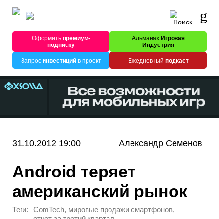
Оформить
премиум-
Альманах
Игровая
подписку
Индустрия
Запрос
инвестиций
в проект
Ежедневный
подкаст
31.10.2012 19:00
Александр Семенов
Android теряет
американский рынок
Теги:
,
,
ComTech
мировые продажи смартфонов
,
отчет за третий квартал