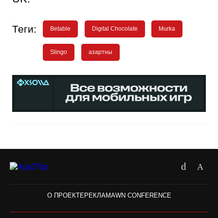
Теги:
Betable
Digital Chocolate
Murka
Slingo
азартны
О ПРОЕКТЕ
РЕКЛАМА
WN CONFERENCE