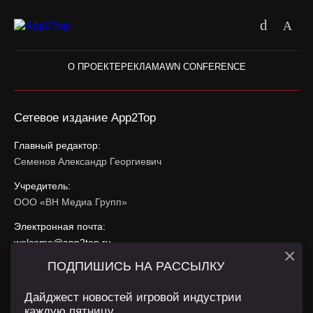
О ПРОЕКТЕ
РЕКЛАМА
WN CONFERENCE
Сетевое издание App2Top
Главный редактор:
Семенов Александр Георгиевич
Учредитель:
ООО «ВН Медиа Групп»
Электронная почта:
welcome@app2top.ru
×
ПОДПИШИСЬ НА РАССЫЛКУ
При использовании материалов активная ссылка на
app2top.ru
обязательна.
Дайджест новостей игровой индустрии
каждую пятницу.