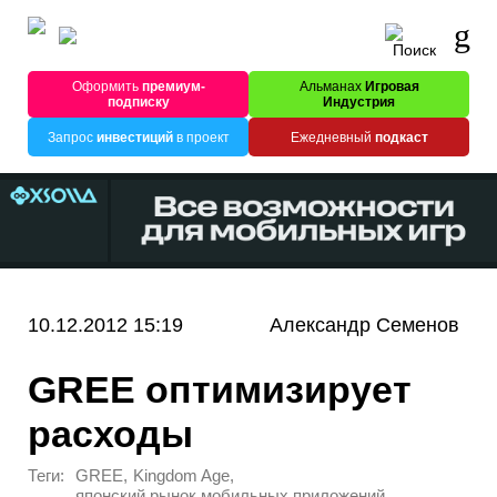
Оформить
премиум-
Альманах
Игровая
подписку
Индустрия
Запрос
инвестиций
в проект
Ежедневный
подкаст
10.12.2012 15:19
Александр Семенов
GREE оптимизирует
расходы
Теги:
,
,
GREE
Kingdom Age
японский рынок мобильных приложений