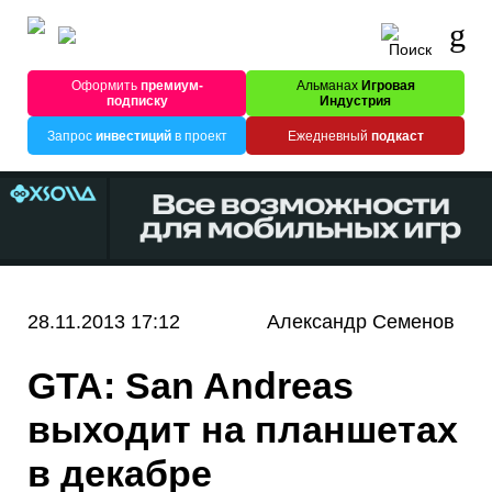
Оформить
премиум-
Альманах
Игровая
подписку
Индустрия
Запрос
инвестиций
в проект
Ежедневный
подкаст
28.11.2013 17:12
Александр Семенов
GTA: San Andreas
выходит на планшетах
в декабре