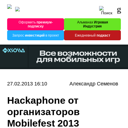
Оформить
премиум-
Альманах
Игровая
подписку
Индустрия
Запрос
инвестиций
в проект
Ежедневный
подкаст
27.02.2013 16:10
Александр Семенов
Hackaphone от
организаторов
Mobilefest 2013