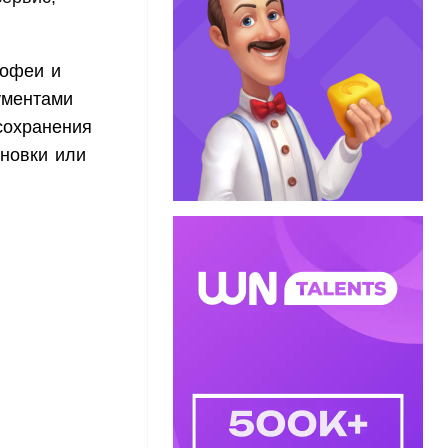
рофеи и
ументами
сохранения
новки или