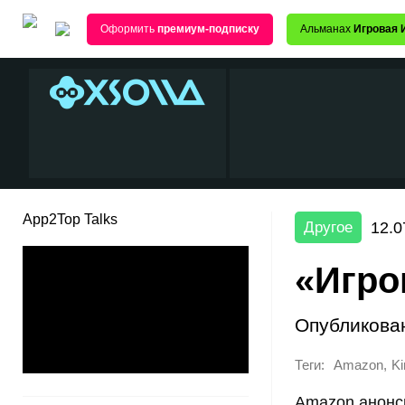
Оформить
премиум-подписку
Альманах
Игровая 
App2Top Talks
12.0
Другое
«Игро
Опубликова
Теги:
,
Amazon
Ki
Amazon анонси