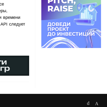
се
еры,
и времени
 API следует