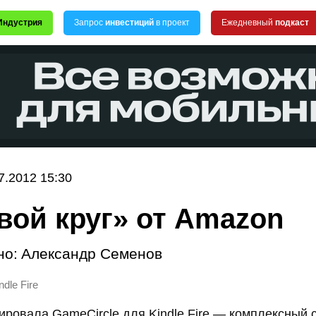
Индустрия
Запрос
инвестиций
в проект
Ежедневный
подкаст
7.2012 15:30
вой круг» от Amazon
но:
Александр Семенов
ndle Fire
ровала GameCircle для Kindle Fire — комплексный 