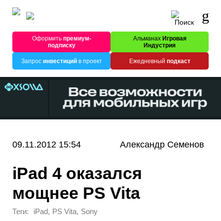
Оформить
премиум-
Альманах
Игровая
подписку
Индустрия
Запрос
инвестиций
в проект
Ежедневный
подкаст
09.11.2012 15:54
Александр Семенов
iPad 4 оказался
мощнее PS Vita
Теги:
,
,
iPad
PS Vita
Sony