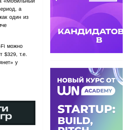
ва «Мобильный
ериод, а
как один из
мче
-Fi можно
 $329, т.е.
янет» у