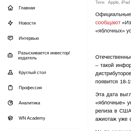
Теги:
,
Apple
iPad
Главная
Официальные п
сообщают
«Из
Новости
«яблочных» ус
Интервью
Разыскивается инвестор/
Отечественны
издатель
– такой инфо
Круглый стол
дистрибуторов
появится 18-1
Профессия
Эта дата выг
«яблочные» ус
Аналитика
релиза в США.
WN Academy
ажиотаж уже с