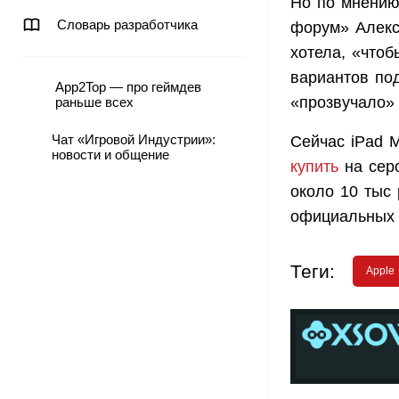
Но по мнению
Словарь разработчика
форум» Алексе
хотела, «чтоб
вариантов под
App2Top — про геймдев
«прозвучало»
раньше всех
Чат «Игровой Индустрии»:
Сейчас iPad M
новости и общение
купить
на серо
около 10 тыс 
официальных 
Теги:
Apple