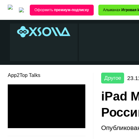
Оформить
премиум-подписку
Альманах
Игровая 
App2Top Talks
23.1
Другое
iPad 
Росси
Опубликова