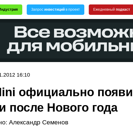
Индустрия
Запрос
инвестиций
в проект
Ежедневный
подкаст
1.2012 16:10
Mini официально появи
и после Нового года
но:
Александр Семенов