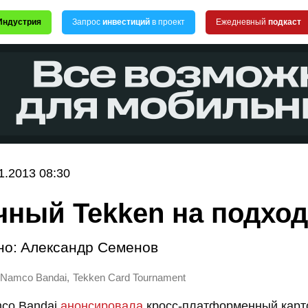
Индустрия
Запрос
инвестиций
в проект
Ежедневный
подкаст
1.2013 08:30
чный Tekken на подхо
но:
Александр Семенов
,
Namco Bandai
Tekken Card Tournament
co Bandai
анонсировала
кросс-платформенный карт