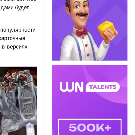
ндами будет
 популярности
карточные
 в версиях