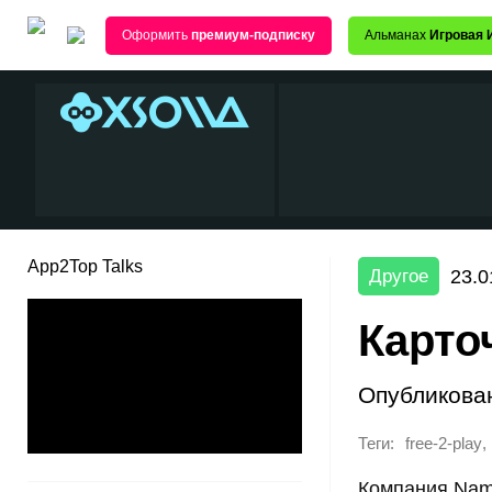
Оформить
премиум-подписку
Альманах
Игровая 
App2Top Talks
23.0
Другое
Карто
Опубликова
Теги:
,
free-2-play
Компания Nam