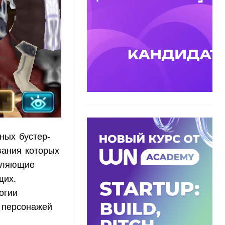
ных бустер-
вания которых
авляющие
щих.
огии
 персонажей