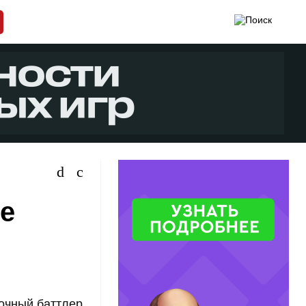
де
очный баттлер