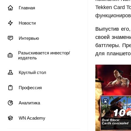
Tekken Card T
Главная
функционирова
Новости
Выпустив его
своей знамен
Интервью
баттлеры. Пр
Разыскивается инвестор/
для планшето
издатель
Круглый стол
Профессия
Аналитика
WN Academy