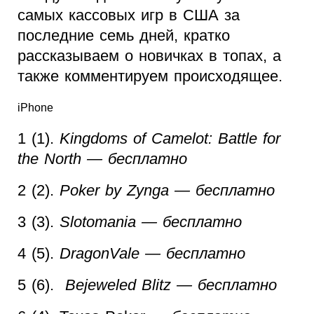
самых кассовых игр в США за
последние семь дней, кратко
рассказываем о новичках в топах, а
также комментируем происходящее.
iPhone
1 (1).
Kingdoms of Camelot: Battle for
the North — бесплатно
2 (2).
Poker by Zynga — бесплатно
3 (3).
Slotomania — бесплатно
4 (5).
DragonVale — бесплатно
5 (6).
Bejeweled Blitz — бесплатно