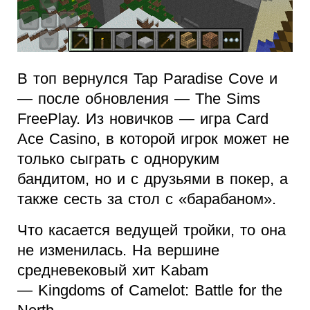
В топ вернулся Tap Paradise Cove и
— после обновления — The Sims
FreePlay. Из новичков — игра Card
Ace Casino, в которой игрок может не
только сыграть с одноруким
бандитом, но и с друзьями в покер, а
также сесть за стол с «барабаном».
Что касается ведущей тройки, то она
не изменилась. На вершине
средневековый хит Kabam
— Kingdoms of Camelot: Battle for the