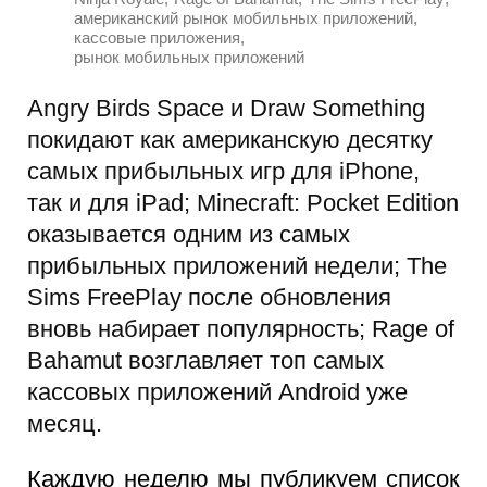
,
американский рынок мобильных приложений
,
кассовые приложения
рынок мобильных приложений
Angry Birds Space и Draw Something
покидают как американскую десятку
самых прибыльных игр для iPhone,
так и для iPad; Minecraft: Pocket Edition
оказывается одним из самых
прибыльных приложений недели; The
Sims FreePlay после обновления
вновь набирает популярность; Rage of
Bahamut возглавляет топ самых
кассовых приложений Android уже
месяц.
Каждую неделю мы публикуем список