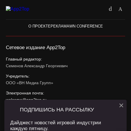
О ПРОЕКТЕ
РЕКЛАМА
WN CONFERENCE
Сетевое издание App2Top
Главный редактор:
Семенов Александр Георгиевич
Учредитель:
ООО «ВН Медиа Групп»
Электронная почта:
welcome@app2top.ru
×
ПОДПИШИСЬ НА РАССЫЛКУ
При использовании материалов активная ссылка на
app2top.ru
обязательна.
Дайджест новостей игровой индустрии
каждую пятницу.
Сайт использует IP адреса, cookie, данные геолокации