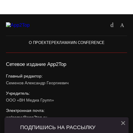
О ПРОЕКТЕ
РЕКЛАМА
WN CONFERENCE
Сетевое издание App2Top
Главный редактор:
Семенов Александр Георгиевич
Учредитель:
ООО «ВН Медиа Групп»
Электронная почта:
welcome@app2top.ru
×
ПОДПИШИСЬ НА РАССЫЛКУ
При использовании материалов активная ссылка на
app2top.ru