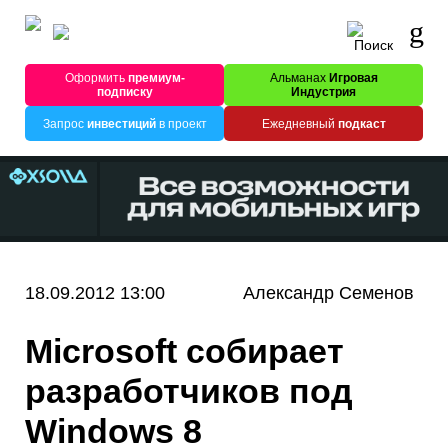
Оформить
премиум-
Альманах
Игровая
подписку
Индустрия
Запрос
инвестиций
в проект
Ежедневный
подкаст
18.09.2012 13:00
Александр Семенов
Microsoft собирает
разработчиков под
Windows 8