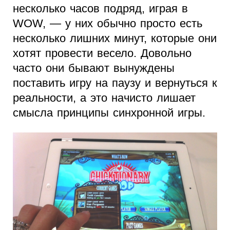
несколько часов подряд, играя в
WOW, — у них обычно просто есть
несколько лишних минут, которые они
хотят провести весело. Довольно
часто они бывают вынуждены
поставить игру на паузу и вернуться к
реальности, а это начисто лишает
смысла принципы синхронной игры.