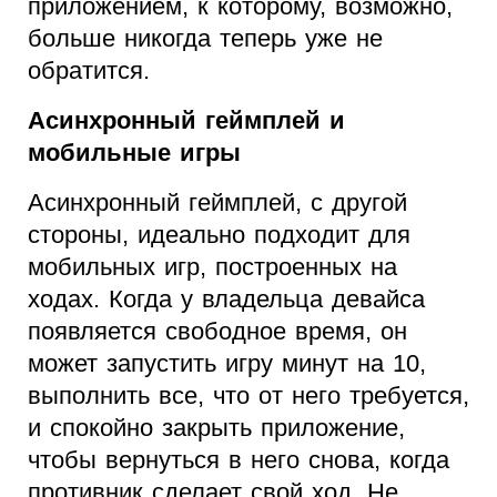
приложением, к которому, возможно,
больше никогда теперь уже не
обратится.
Асинхронный геймплей и
мобильные игры
Асинхронный геймплей, с другой
стороны, идеально подходит для
мобильных игр, построенных на
ходах. Когда у владельца девайса
появляется свободное время, он
может запустить игру минут на 10,
выполнить все, что от него требуется,
и спокойно закрыть приложение,
чтобы вернуться в него снова, когда
противник сделает свой ход. Не