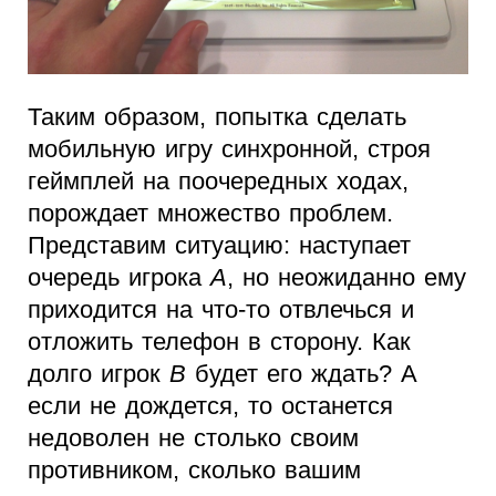
Таким образом, попытка сделать
мобильную игру синхронной, строя
геймплей на поочередных ходах,
порождает множество проблем.
Представим ситуацию: наступает
очередь игрока
А
, но неожиданно ему
приходится на что-то отвлечься и
отложить телефон в сторону. Как
долго игрок
B
будет его ждать? А
если не дождется, то останется
недоволен не столько своим
противником, сколько вашим