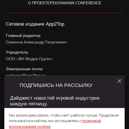
О ПРОЕКТЕ
РЕКЛАМА
WN CONFERENCE
Сетевое издание App2Top
Главный редактор:
Семенов Александр Георгиевич
Учредитель:
ООО «ВН Медиа Групп»
Электронная почта:
welcome@app2top.ru
×
ПОДПИШИСЬ НА РАССЫЛКУ
При использовании материалов активная ссылка на
app2top.ru
обязательна.
Дайджест новостей игровой индустрии
каждую пятницу.
Сайт использует IP адреса, cookie, данные геолокации
Пользователей сайта и сервис «Яндекс Метрика». Условия
Мы используем cookies, чтобы сайт работал лучше. Продолжая
использования содержатся в
Политике конфиденциальности
и
пользоваться сайтом, вы соглашаетесь с
политикой
Пользовательском соглашении
.
Подписаться
использования cookies
.