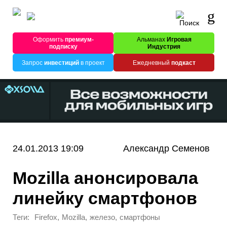
Оформить
премиум-
Альманах
Игровая
подписку
Индустрия
Запрос
инвестиций
в проект
Ежедневный
подкаст
24.01.2013 19:09
Александр Семенов
Mozilla анонсировала
линейку смартфонов
Теги:
,
,
,
Firefox
Mozilla
железо
смартфоны