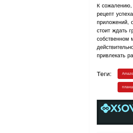
К сожалению, 
рецепт успеха
приложений, 
стоит ждать г
собственном 
действительн
привлекать р
Теги:
Amaz
план