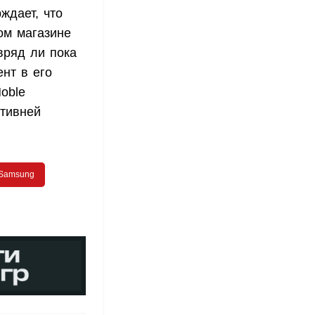
ждает, что
ом магазине
вряд ли пока
ент в его
oble
ктивней
Samsung