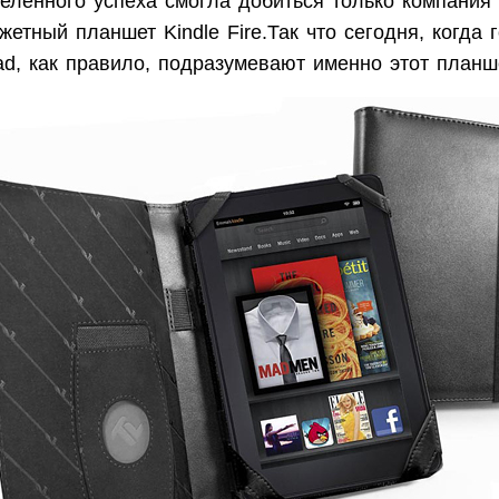
еленного успеха смогла добиться только компания
етный планшет Kindle Fire.Так что сегодня, когда 
ad, как правило, подразумевают именно этот планш