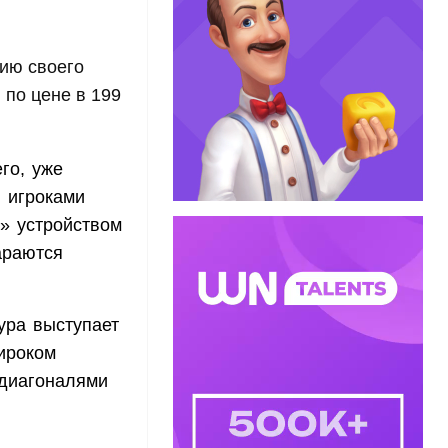
сию своего
 по цене в 199
го, уже
 игроками
м» устройством
араются
ура выступает
широком
 диагоналями