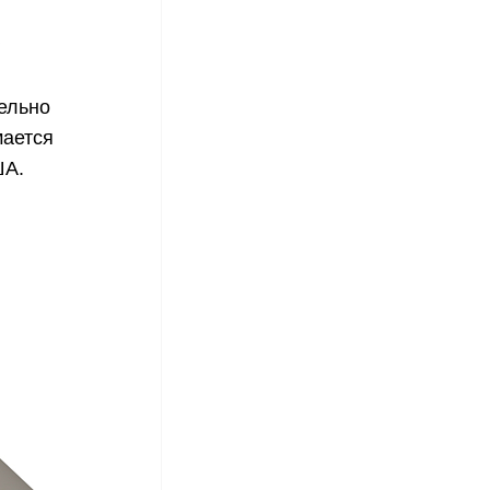
тельно
мается
США.