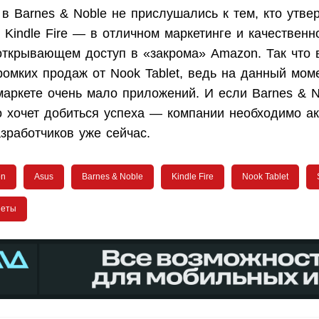
в Barnes & Noble не прислушались к тем, кто утвер
 Kindle Fire — в отличном маркетинге и качественн
открывающем доступ в «закрома» Amazon. Так что 
ромких продаж от Nook Tablet, ведь на данный мом
маркете очень мало приложений. И если Barnes & N
о хочет добиться успеха — компании необходимо а
азработчиков уже сейчас.
on
Asus
Barnes & Noble
Kindle Fire
Nook Tablet
шеты