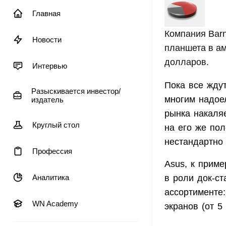
Главная
Компания Barn
Новости
планшета в ам
долларов.
Интервью
Пока все ждут
Разыскивается инвестор/
многим надое
издатель
рынка накаляе
Круглый стол
на его же пол
нестандартно
Профессия
Asus, к приме
Аналитика
в роли док-ст
ассортименте
WN Academy
экранов (от 5