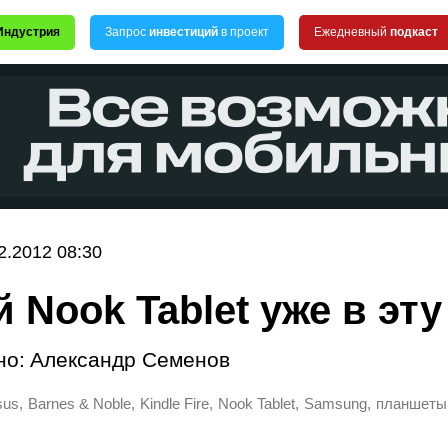
Индустрия
Запрос
инвестиций
в проект
Ежедневный
подкаст
2.2012 08:30
 Nook Tablet уже в эту
но:
Александр Семенов
,
,
,
,
,
sus
Barnes & Noble
Kindle Fire
Nook Tablet
Samsung
планшеты