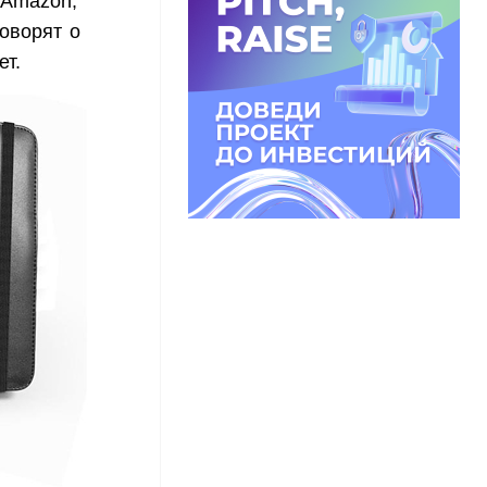
 Amazon,
говорят о
ет.