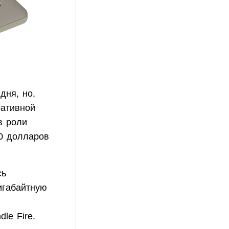
дня, но,
ративной
в роли
50 долларов
сь
игабайтную
le Fire.