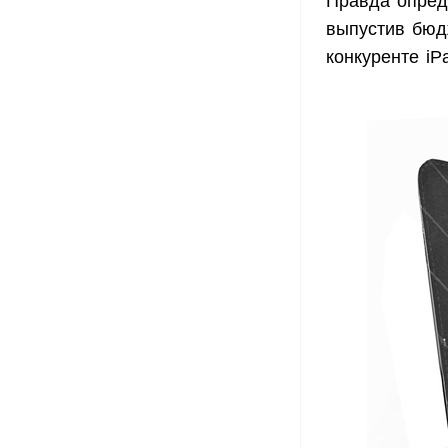
Правда опред
выпустив бюдж
конкуренте iP