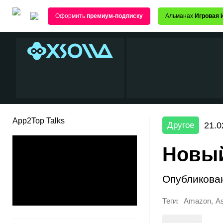
Оформить
премиум-подписку
Альманах
Игровая 
App2Top Talks
21.0
Другое
Новый
Опубликова
Теги:
,
Amazon
A