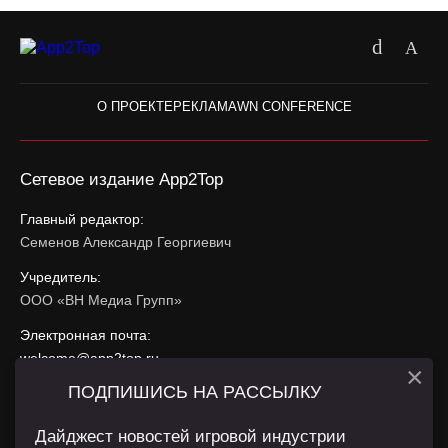
О ПРОЕКТЕ
РЕКЛАМА
WN CONFERENCE
Сетевое издание App2Top
Главный редактор:
Семенов Александр Георгиевич
Учредитель:
ООО «ВН Медиа Групп»
Электронная почта:
welcome@app2top.ru
×
ПОДПИШИСЬ НА РАССЫЛКУ
При использовании материалов активная ссылка на
app2top.ru
обязательна.
Дайджест новостей игровой индустрии