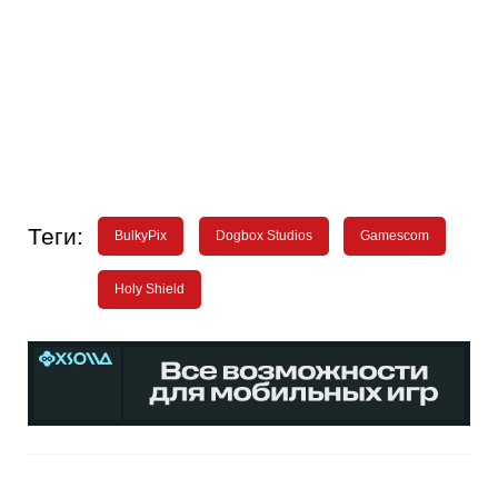
Теги:
BulkyPix
Dogbox Studios
Gamescom
Holy Shield