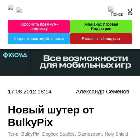
Оформить
премиум-
Альманах
Игровая
подписку
Индустрия
Запрос
инвестиций
в проект
Ежедневный
подкаст
17.08.2012 18:14
Александр Семенов
Новый шутер от
BulkyPix
Теги:
,
,
,
BulkyPix
Dogbox Studios
Gamescom
Holy Shield