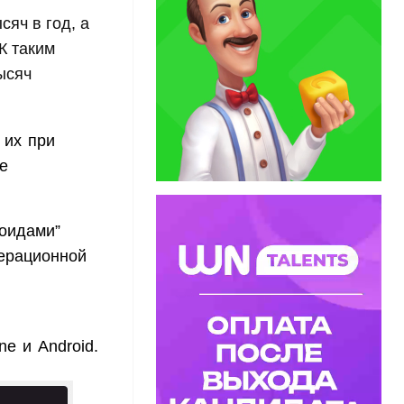
яч в год, а
К таким
ысяч
 их при
е
оидами”
перационной
e и Android.