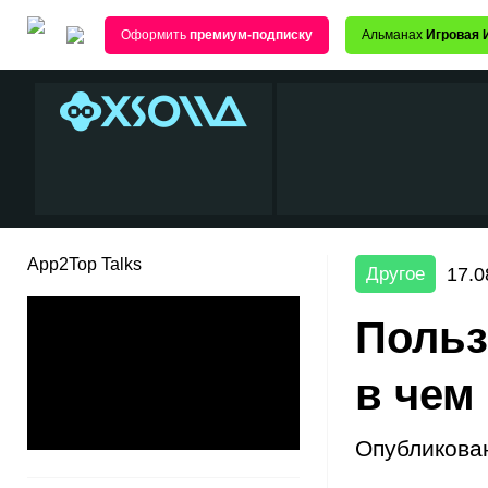
Оформить
премиум-подписку
Альманах
Игровая 
App2Top Talks
17.0
Другое
Польз
в чем
Опубликова