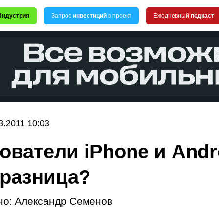
Индустрия
Запрос
инвестиций
в проект
Ежедневный
подкаст
8.2011 10:03
ователи iPhone и Andr
 разница?
но:
Александр Семенов