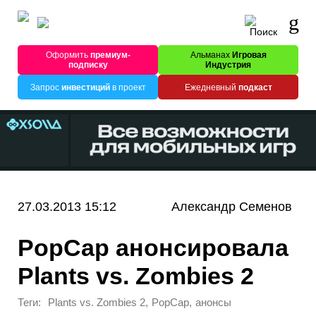
Оформить
премиум-
Альманах
Игровая
подписку
Индустрия
Запрос
инвестиций
в проект
Ежедневный
подкаст
27.03.2013 15:12
Александр Семенов
PopCap анонсировала
Plants vs. Zombies 2
Теги:
,
,
Plants vs. Zombies 2
PopCap
анонсы