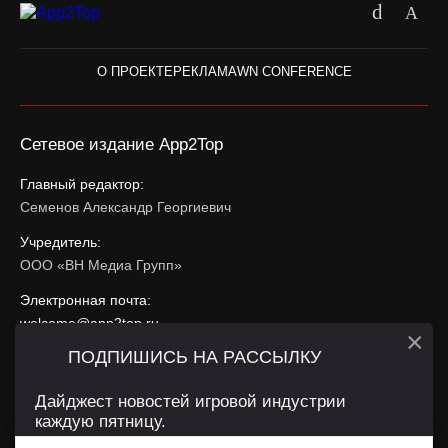
О ПРОЕКТЕ
РЕКЛАМА
WN CONFERENCE
Сетевое издание App2Top
Главный редактор:
Семенов Александр Георгиевич
Учредитель:
ООО «ВН Медиа Групп»
Электронная почта:
welcome@app2top.ru
×
ПОДПИШИСЬ НА РАССЫЛКУ
При использовании материалов активная ссылка на
app2top.ru
обязательна.
Дайджест новостей игровой индустрии
каждую пятницу.
Сайт использует IP адреса, cookie, данные геолокации
Пользователей сайта и сервис «Яндекс Метрика». Условия