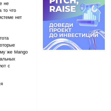
е не
 то что
истеме нет
тота
которые
ому же Mango
кальных
уют с
ля