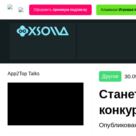
Оформить
премиум-подписку
Альманах
Игровая 
App2Top Talks
30.0
Другое
Стане
конку
Опубликова