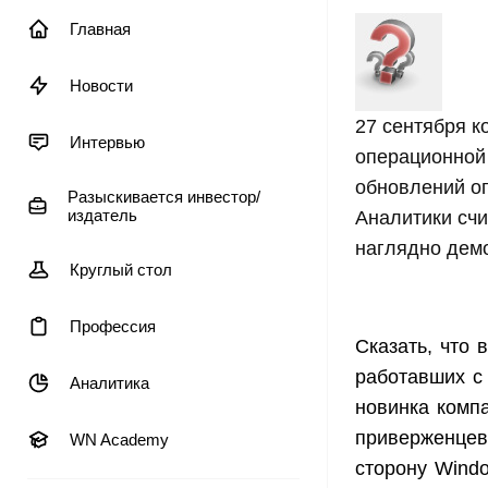
Главная
Новости
27 сентября к
Интервью
операционной 
обновлений о
Разыскивается инвестор/
издатель
Аналитики счи
наглядно дем
Круглый стол
Профессия
Сказать, что 
работавших с
Аналитика
новинка комп
приверженцев
WN Academy
сторону Wind