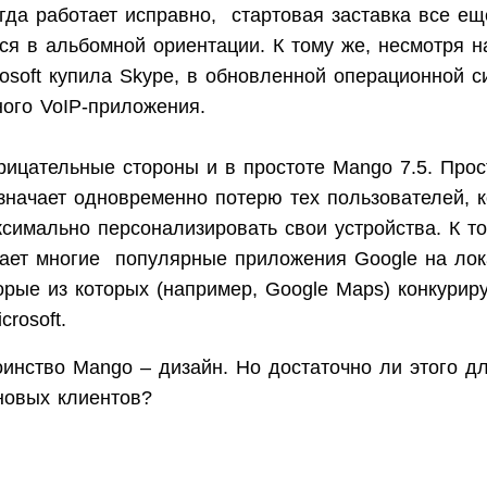
егда работает исправно, стартовая заставка все ещ
я в альбомной ориентации. К тому же, несмотря на
osoft купила Skype, в обновленной операционной с
ного VoIP-приложения.
рицательные стороны и в простоте Mango 7.5. Прос
значает одновременно потерю тех пользователей, 
ксимально персонализировать свои устройства. К т
ает многие популярные приложения Google на ло
орые из которых (например, Google Maps) конкурир
rosoft.
оинство Mango – дизайн. Но достаточно ли этого д
новых клиентов?