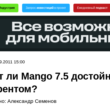
Индустрия
Запрос
инвестиций
в проект
Ежедневный
подкаст
9.2011 15:00
т ли Mango 7.5 досто
рентом?
но:
Александр Семенов