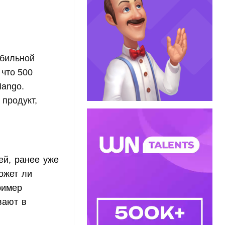
обильной
 что 500
Mango.
 продукт,
ей, ранее уже
ожет ли
ример
вают в