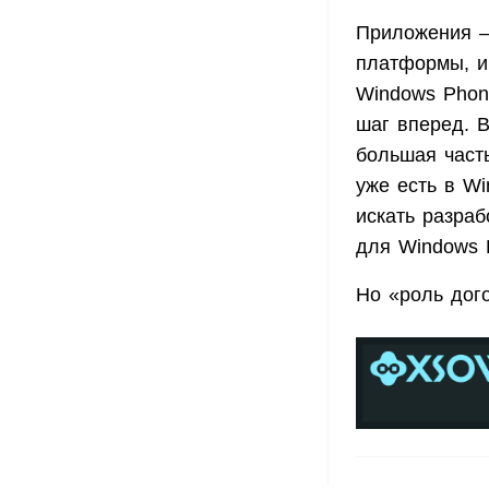
Приложения —
платформы, и
Windows Phone
шаг вперед. В
большая часть
уже есть в Wi
искать разра
для Windows 
Но «роль дог