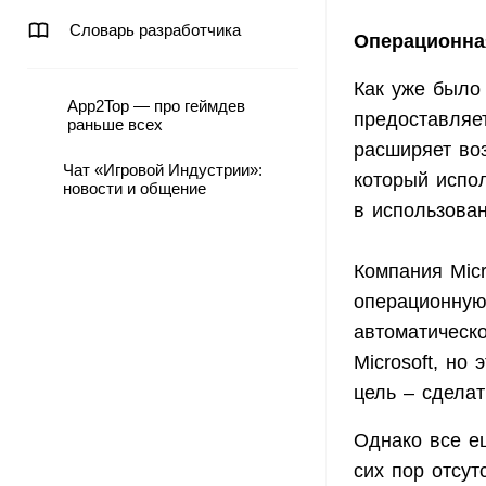
Словарь разработчика
Операционна
Как уже было 
App2Top — про геймдев
предоставляе
раньше всех
расширяет во
Чат «Игровой Индустрии»:
который испол
новости и общение
в использован
Компания Mic
операционную
автоматическ
Microsoft, но
цель – сдела
Однако все е
сих пор отсут