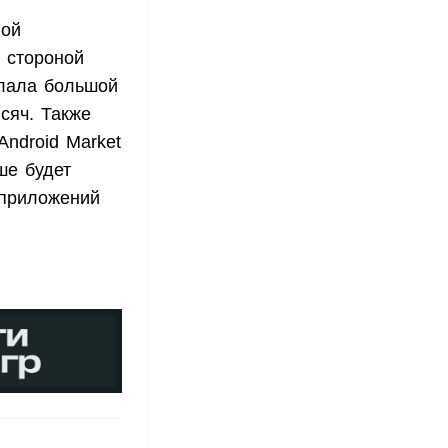
ной
 стороной
елала большой
сяч. Также
Android Market
ше будет
 приложений