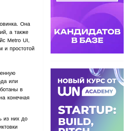
новинка. Она
ий, а также
с Metro UI,
м и простотой
ленную
ода или
аботаны в
на конечная
 из них до
иктовки