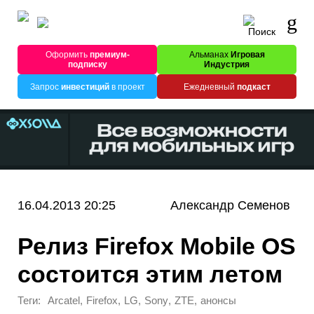
Оформить
премиум-
Альманах
Игровая
подписку
Индустрия
Запрос
инвестиций
в проект
Ежедневный
подкаст
16.04.2013 20:25
Александр Семенов
Релиз Firefox Mobile OS
состоится этим летом
Теги:
,
,
,
,
,
Arcatel
Firefox
LG
Sony
ZTE
анонсы