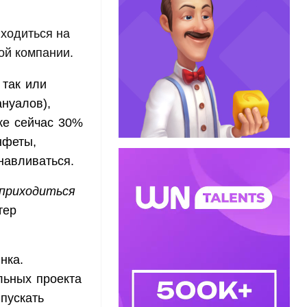
ходиться на
кой компании.
 так или
ануалов),
же сейчас 30%
нфеты,
навливаться.
 приходиться
тер
нка.
льных проекта
пускать