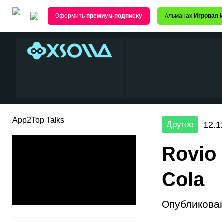
Оформить
премиум-подписку
Альманах
Игровая 
App2Top Talks
12.1
Другое
Rovio
Cola
Опубликова