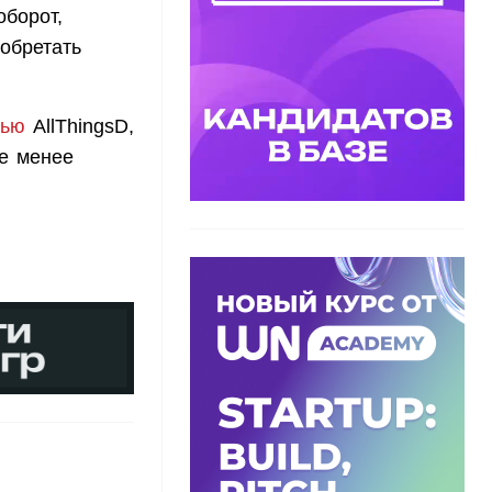
оборот,
обретать
вью
AllThingsD,
не менее