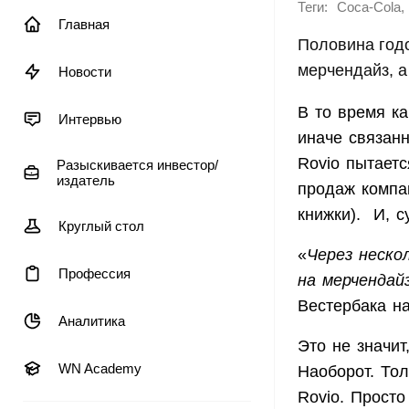
Теги:
,
Coca-Cola
Главная
Половина год
мерчендайз, а
Новости
В то время ка
Интервью
иначе связанн
Rovio пытает
Разыскивается инвестор/
издатель
продаж компа
книжки). И, с
Круглый стол
«
Через неско
Профессия
на мерчендай
Вестербака на
Аналитика
Это не значит
WN Academy
Наоборот. То
Rovio. Просто