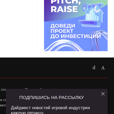
 ссылка на
app2top.ru
обязательна.
×
ПОДПИШИСЬ НА РАССЫЛКУ
ные геолокации Пользователей сайта и сервис «Яндекс
жатся в
Политике конфиденциальности
и
Пользовательском
Дайджест новостей игровой индустрии
каждую пятницу.