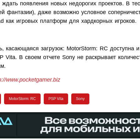
 ждать появления новых недорогих проектов. В тео
ей фантазии), даже возможно условное соперничес
Pad как игровых платформ для хардкорных игроков.
, касающаяся загрузок: MotorStorm: RC доступна и
 Vita. В своем отчете Sony не раскрывает количес
ам.
p://www.pocketgamer.biz
MotorStorm: RC
PSP Vita
Sony