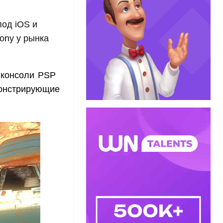
под iOS и
ony у рынка
 консоли PSP
онстрирующие