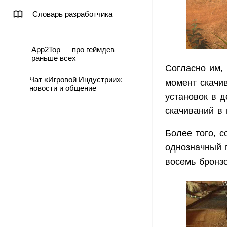
Словарь разработчика
App2Top — про геймдев
раньше всех
Согласно им, 
Чат «Игровой Индустрии»:
момент скачив
новости и общение
установок в д
скачиваний в 
Более того, с
однозначный п
восемь бронз