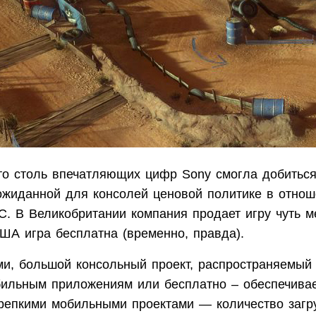
что столь впечатляющих цифр Sony смогла добиться
ожиданной для консолей ценовой политике в отно
C. В Великобритании компания продает игру чуть м
ША игра бесплатна (временно, правда).
и, большой консольный проект, распространяемый 
бильным приложениям или бесплатно – обеспечивае
крепкими мобильными проектами — количество загр