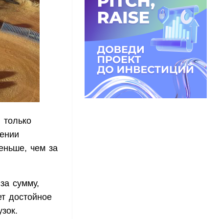
 только
шении
еньше, чем за
за сумму,
т достойное
узок.