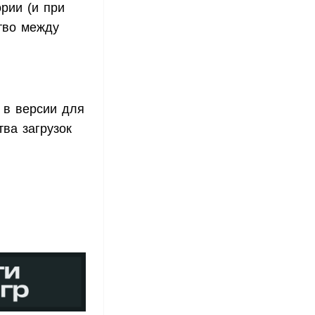
рии (и при
тво между
 в версии для
тва загрузок