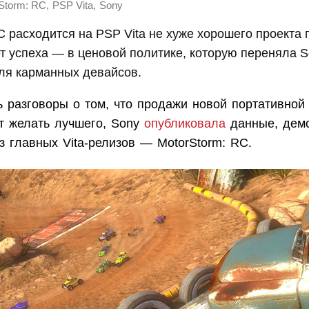
,
,
Storm: RC
PSP Vita
Sony
C расходится на PSP Vita не хуже хорошего проекта 
ет успеха — в ценовой политике, которую переняла S
ля карманных девайсов.
ь разговоры о том, что продажи новой портативной
ют желать лучшего, Sony
опубликовала
данные, дем
з главных Vita-релизов — MotorStorm: RC.