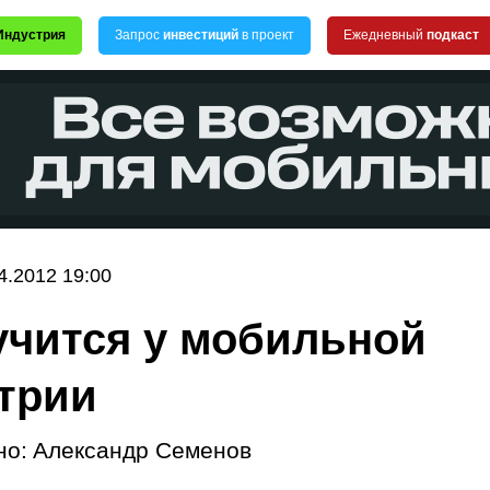
Индустрия
Запрос
инвестиций
в проект
Ежедневный
подкаст
4.2012 19:00
учится у мобильной
трии
но:
Александр Семенов