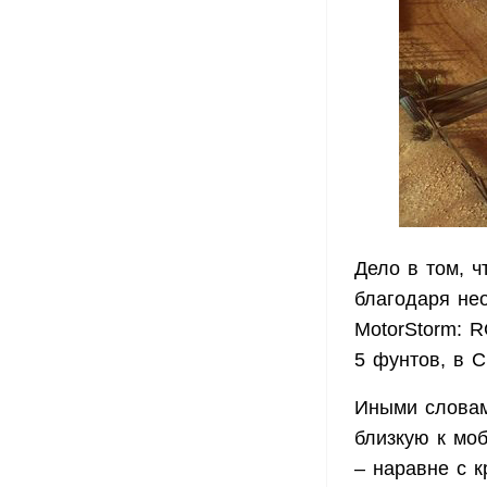
Дело в том, 
благодаря не
MotorStorm: R
5 фунтов, в С
Иными словам
близкую к мо
– наравне с 