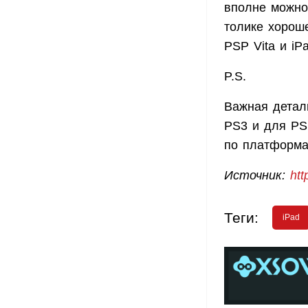
вполне можно
толике хорош
PSP Vita и i
P.S.
Важная деталь
PS3 и для PSP
по платформ
Источник:
htt
Теги:
iPad