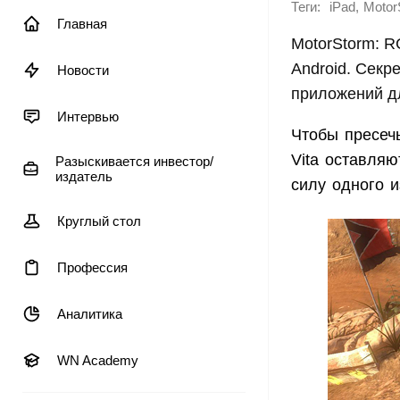
Теги:
,
iPad
Motor
Главная
MotorStorm: R
Android. Секр
Новости
приложений д
Интервью
Чтобы пресеч
Vita оставля
Разыскивается инвестор/
издатель
силу одного и
Круглый стол
Профессия
Аналитика
WN Academy