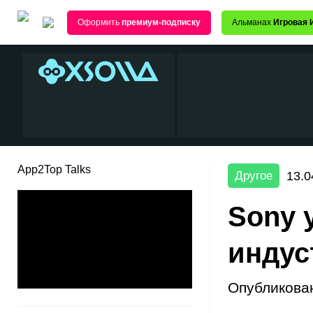
Оформить
премиум-подписку
Альманах
Игровая 
App2Top Talks
13.0
Другое
Sony 
индус
Опубликова