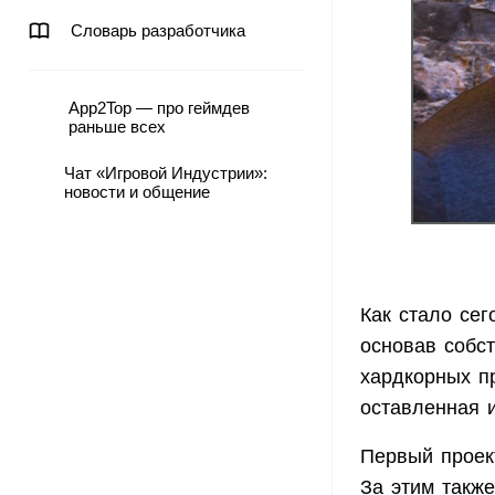
Словарь разработчика
App2Top — про геймдев
раньше всех
Чат «Игровой Индустрии»:
новости и общение
Как стало сег
основав собс
хардкорных пр
оставленная 
Первый проект
За этим также