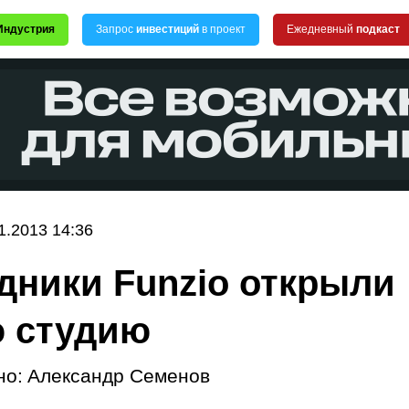
Индустрия
Запрос
инвестиций
в проект
Ежедневный
подкаст
1.2013 14:36
дники Funzio открыли
 студию
но:
Александр Семенов