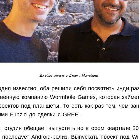
Джеймс Кельм и
Джами Моледина
одня известно, оба решили себя посвятить инди-раз
твенную компанию Wormhole Games, которая займе
оектов под планшеты. То есть как раз тем, чем за
ими Funzio до сделки с GREE.
 студия обещает выпустить во втором квартале 201
 последует Android-релиз. Выпускать проект под W