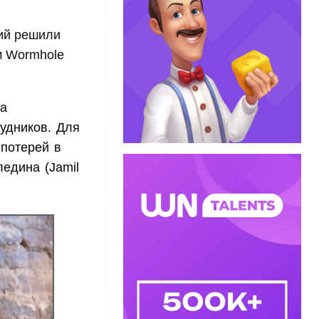
ий решили
м Wormhole
на
рудников. Для
 потерей в
едина (Jamil