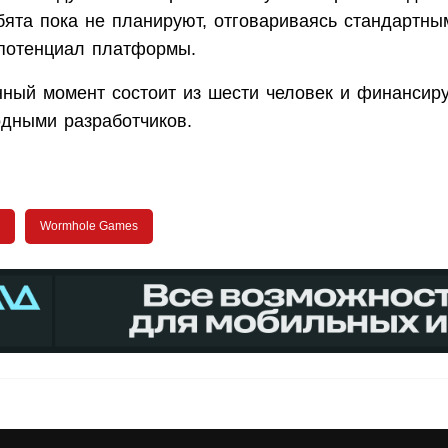
бята пока не планируют, отговариваясь стандартн
потенциал платформы.
нный момент состоит из шести человек и финансиру
одными разработчиков.
Wormhole Games