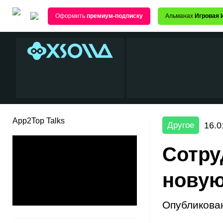
Оформить
премиум-подписку
Альманах
Игровая 
App2Top Talks
16.0
Другое
Сотру
новую
Опубликова