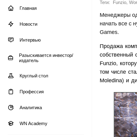
Теги:
,
Funzio
Wor
Главная
Менеджеры од
начать все с 
Новости
Games.
Интервью
Продажа комп
собственный с
Разыскивается инвестор/
издатель
Funzio, котор
том числе ст
Круглый стол
Moledina) и д
Профессия
Аналитика
WN Academy