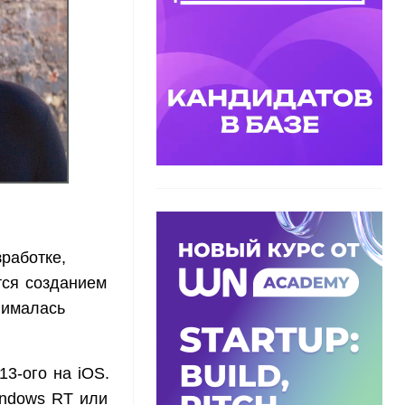
работке,
тся созданием
нималась
3-ого на iOS.
indows RT или