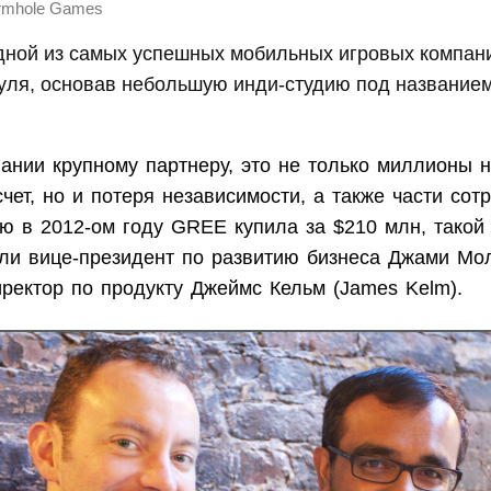
mhole Games
ной из самых успешных мобильных игровых компан
нуля, основав небольшую инди-студию под название
ании крупному партнеру, это не только миллионы 
чет, но и потеря независимости, а также части сот
ую в 2012-ом году GREE купила за $210 млн, такой
али вице-президент по развитию бизнеса Джами Мол
иректор по продукту Джеймс Кельм (James Kelm).