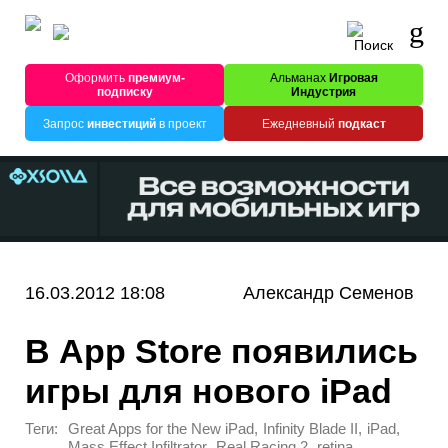
Оформить
премиум-
Альманах
Игровая
подписку
Индустрия
Запрос
инвестиций
в проект
Ежедневный
подкаст
16.03.2012 18:08
Александр Семенов
В App Store появились
игры для нового iPad
Теги:
,
,
,
Great Apps for the New iPad
Infinity Blade II
iPad
,
,
Mass Effect Infiltrator
Real Racing 2
retina