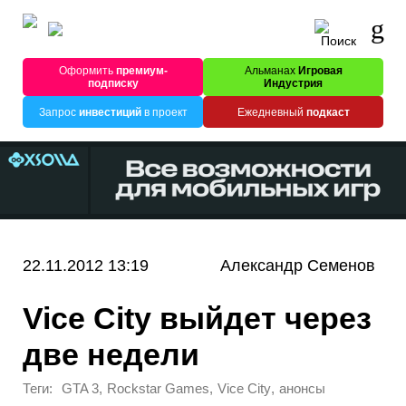
Оформить
премиум-
Альманах
Игровая
подписку
Индустрия
Запрос
инвестиций
в проект
Ежедневный
подкаст
22.11.2012 13:19
Александр Семенов
Vice City выйдет через
две недели
Теги:
,
,
,
GTA 3
Rockstar Games
Vice City
анонсы