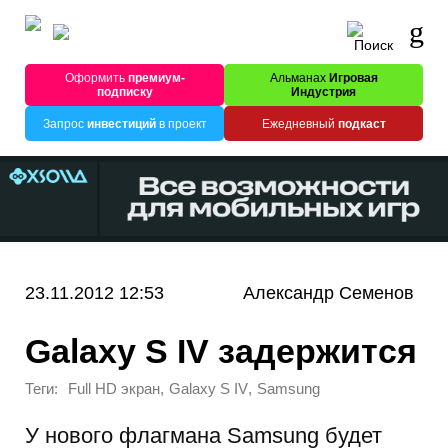
Оформить
премиум-
Альманах
Игровая
подписку
Индустрия
Запрос
инвестиций
в проект
Ежедневный
подкаст
23.11.2012 12:53
Александр Семенов
Galaxy S IV задержится
Теги:
,
,
Full HD экран
Galaxy S IV
Samsung
У нового флагмана Samsung будет