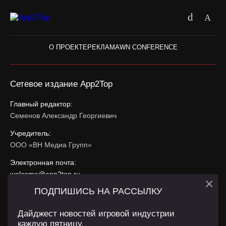
О ПРОЕКТЕ
РЕКЛАМА
WN CONFERENCE
Сетевое издание App2Top
Главный редактор:
Семенов Александр Георгиевич
Учредитель:
ООО «ВН Медиа Групп»
Электронная почта:
welcome@app2top.ru
×
ПОДПИШИСЬ НА РАССЫЛКУ
При использовании материалов активная ссылка на
app2top.ru
обязательна.
Дайджест новостей игровой индустрии
каждую пятницу.