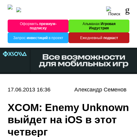
Оформить
премиум-
Альманах
Игровая
подписку
Индустрия
Запрос
инвестиций
в проект
Ежедневный
подкаст
17.06.2013 16:36
Александр Семенов
XCOM: Enemy Unknown
выйдет на iOS в этот
четверг