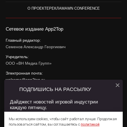
О ПРОЕКТЕ
РЕКЛАМА
WN CONFERENCE
Сетевое издание App2Top
Главный редактор:
Семенов Александр Георгиевич
Учредитель:
ООО «ВН Медиа Групп»
Электронная почта:
welcome@app2top.ru
×
ПОДПИШИСЬ НА РАССЫЛКУ
При использовании материалов активная ссылка на
app2top.ru
обязательна.
Дайджест новостей игровой индустрии
каждую пятницу.
Сайт использует IP адреса, cookie, данные геолокации
Пользователей сайта и сервис «Яндекс Метрика». Условия
Мы используем cookies, чтобы сайт работал лучше. Продолжая
использования содержатся в
Политике конфиденциальности
и
пользоваться сайтом, вы соглашаетесь с
политикой
Пользовательском соглашении
.