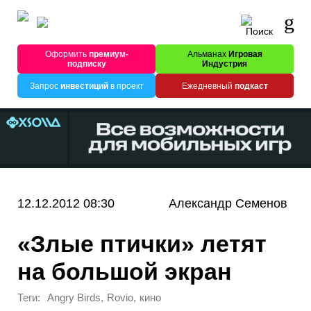
Оформить
премиум-
Альманах
Игровая
подписку
Индустрия
Запрос
инвестиций
в проект
Ежедневный
подкаст
12.12.2012 08:30
Александр Семенов
«Злые птички» летят
на большой экран
Теги:
,
,
Angry Birds
Rovio
кино