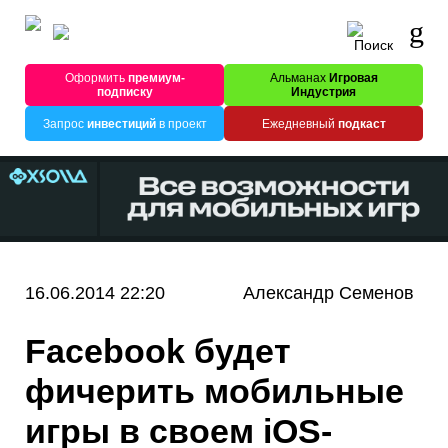
Оформить
премиум-
Альманах
Игровая
подписку
Индустрия
Запрос
инвестиций
в проект
Ежедневный
подкаст
16.06.2014 22:20
Александр Семенов
Facebook будет
фичерить мобильные
игры в своем iOS-