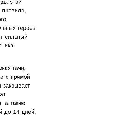
ках этой
к правило,
ого
льных героев
ет сильный
аника
мках гачи,
е с прямой
й закрывает
ат
, а также
й до 14 дней.