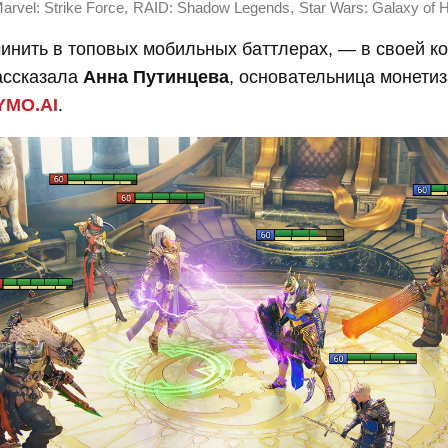
,
,
arvel: Strike Force
RAID: Shadow Legends
Star Wars: Galaxy of 
инить в топовых мобильных баттлерах, — в своей к
ссказала
Анна Путинцева
, основательница монети
YMO.AI
.