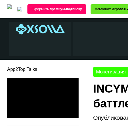
Оформить
премиум-подписку
Альманах
Игровая 
App2Top Talks
Монетизация
INCYM
баттл
Опубликова