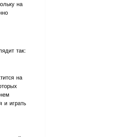
ольку на
нно
ядит так:
тится на
оторых
енем
я и играть