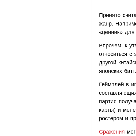
Принято счита
жанр. Наприме
«ценник» для 
Впрочем, к у
относиться с 
другой китай
японских батт
Геймплей в иг
составляющих
партия получа
карты) и мен
ростером и пр
Сражения
могу