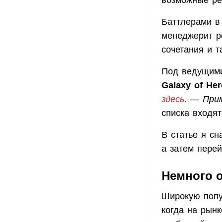
возможные ре
Баттлерами в
менеджерит р
сочетания и т
Под ведущими
Galaxy of He
здесь
. — Прим
списка входя
В статье я сн
а затем перей
Немного 
Широкую попу
когда на рын