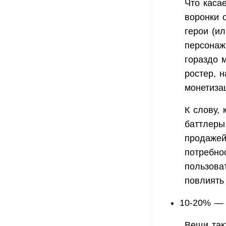
Что каса
воронки 
герои (и
персонаж
гораздо 
ростер, 
монетиза
К слову, 
баттлеры
продажей
потребно
пользова
повлиять
10-20% — 
Вещи так