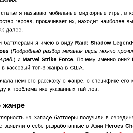
шения.
 статье я называю мобильные мидкорные игры, в к
остер героев, прокачивает их, находит наиболее в
ак далее.
 баттлерами я имею в виду
Raid: Shadow Legend
roes
(
Подробный разбор механик игры можно прочи
.ред.
) и
Marvel Strike Force
. Почему именно они? 
т в кассовый топ-3 жанра в США.
ачала немного расскажу о жанре, о специфике его 
ду к проблематике указанных тайтлов.
о жанре
лярность на Западе баттлеры получили в середин
ке заявили о себе разработанные в Азии
Heroes Ch