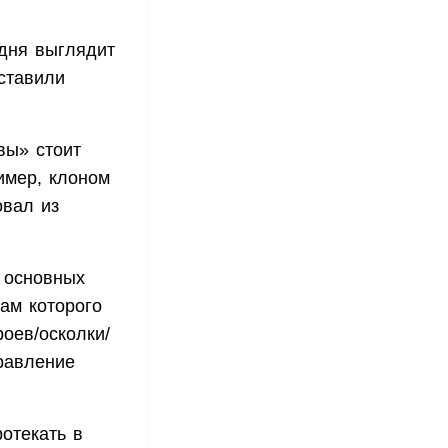
одня выглядит
ставили
вы» стоит
имер, клоном
овал из
е основных
ам которого
оев/осколки/
равление
ротекать в