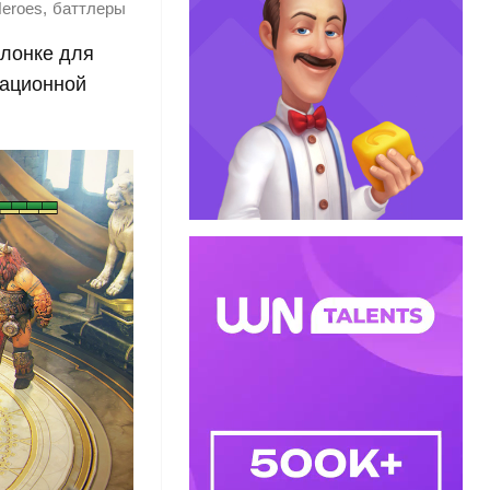
,
Heroes
баттлеры
олонке для
зационной