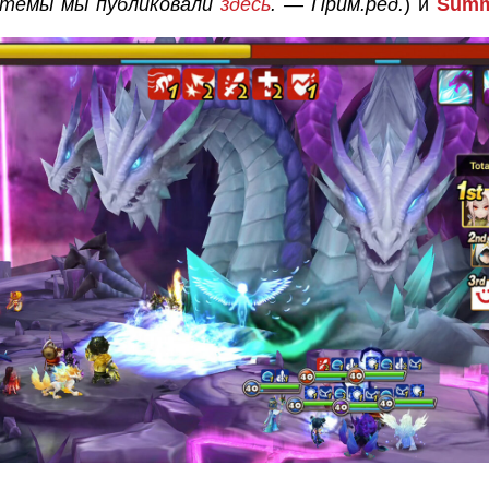
стемы мы публиковали
здесь
. — Прим.ред.
) и
Summ