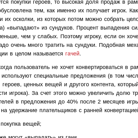
ется покупки героев, то высокая доля продаж в рам
обусловлена тем, как именно их получает игрок. Ка
ли их осколки, из которых потом можно собрать цел
а) «выпадают» из сундуков. Процент выпадения си
меньше, чем у слабых. Поэтому игроку, если он хоч
надо очень много тратить на сундуки. Подобная мех
ции в целом называется
гачей
.
когда пользователь не хочет конвертироваться в ра
 используют специальные предложения (в том числ
 героев, ценных вещей и другого контента, которы
сти игрока). За счет этого можно увеличить долю тр
телей в предложения до 40% после 2 месяцев игры
 на удержание плательщиков с ранней конвертацие
покупка вещей;
же могут «выпадать» из гачи.