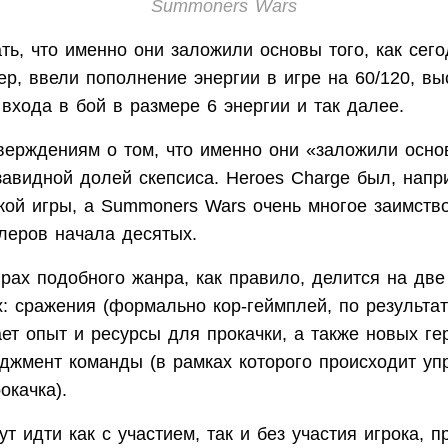
Summoners Wars
ть, что именно они заложили основы того, как сег
р, ввели пополнение энергии в игре на 60/120, вы
входа в бой в размере 6 энергии и так далее.
тверждениям о том, что именно они «заложили осно
завидной долей скепсиса. Heroes Charge был, напр
ской игры, а Summoners Wars очень многое заимств
леров начала десятых.
рах подобного жанра, как правило, делится на дв
: сражения (формально кор-геймплей, по результат
ет опыт и ресурсы для прокачки, а также новых гер
еджмент команды (в рамках которого происходит уп
окачка).
т идти как с участием, так и без участия игрока, п