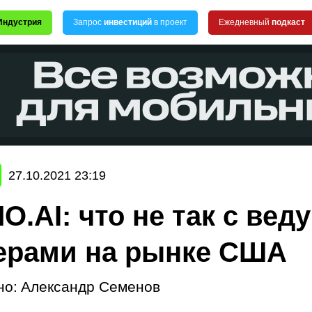
Индустрия
Запрос
инвестиций
в проект
Ежедневный
подкаст
27.10.2021 23:19
O.AI: что не так с ве
ерами на рынке США
но:
Александр Семенов