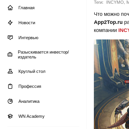
Теги:
,
INCYMO
M
Главная
Что можно поч
App2Top.ru
ра
Новости
компании
INC
Интервью
Разыскивается инвестор/
издатель
Круглый стол
Профессия
Аналитика
WN Academy