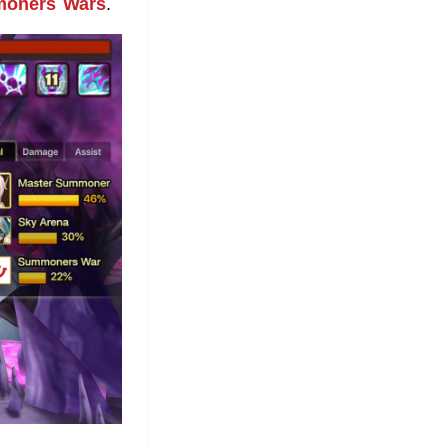
oners Wars
.