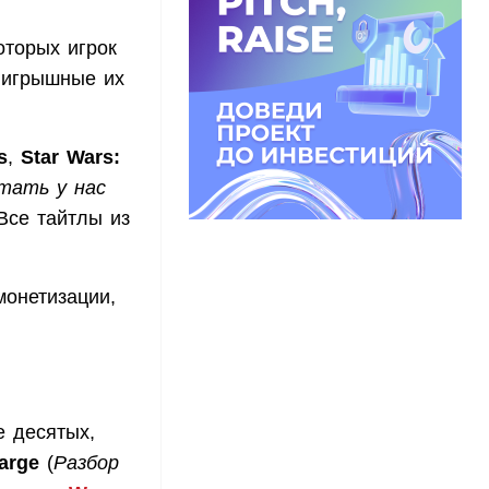
оторых игрок
ыигрышные их
s
,
Star Wars:
тать у нас
Все тайтлы из
монетизации,
е десятых,
arge
(
Разбор